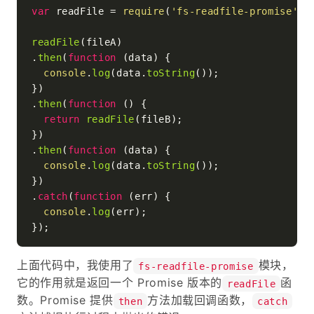
var
 readFile = 
require
(
'fs-readfile-promise'
);

readFile
(fileA)

.
then
(
function
 (
data
) {

console
.
log
(data.
toString
());

})

.
then
(
function
 (
) {

return
readFile
(fileB);

})

.
then
(
function
 (
data
) {

console
.
log
(data.
toString
());

})

.
catch
(
function
 (
err
) {

console
.
log
(err);

上面代码中，我使用了
模块，
fs-readfile-promise
它的作用就是返回一个 Promise 版本的
函
readFile
数。Promise 提供
方法加载回调函数，
then
catch