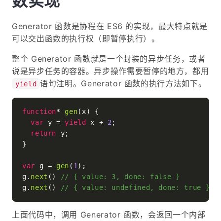
数实现
Generator 函数是协程在 ES6 的实现，最大特点就是
可以交出函数的执行权（即暂停执行）。
整个 Generator 函数就是一个封装的异步任务，或者
说是异步任务的容器。异步操作需要暂停的地方，都用
语句注明。Generator 函数的执行方法如下。
yield
function
* 
gen
(
x
) {

var
 y = 
yield
 x + 
2
;

return
 y;

}

var
 g = 
gen
(
1
);

g.
next
() 
// { value: 3, done: false }
g.
next
() 
// { value: undefined, done: true }
上面代码中，调用 Generator 函数，会返回一个内部