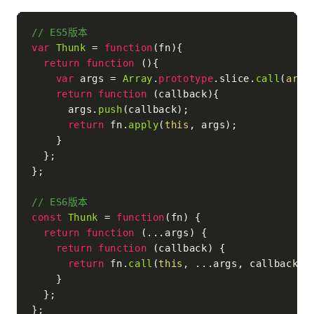
// ES5版本
var
Thunk
 = 
function
(
fn
){

return
function
 (
){

var
 args = 
Array
.
prototype
.
slice
.
call
(
argu
return
function
 (
callback
){

      args.
push
(callback);

return
 fn.
apply
(
this
, args);

    }

  };

};

// ES6版本
const
Thunk
 = 
function
(
fn
) {

return
function
 (
...args
) {

return
function
 (
callback
) {

return
 fn.
call
(
this
, ...args, callback);

    }

  };
