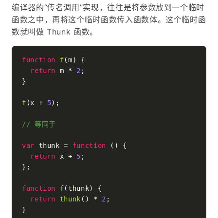
编译器的“传名调用”实现，往往是将参数放到一个临时
函数之中，再将这个临时函数传入函数体。这个临时函
数就叫做 Thunk 函数。
function
f
(
m
) {

return
 m * 
2
;

}

f
(x + 
5
);

// 等同于
var
 thunk = 
function
 (
) {

return
 x + 
5
;

};

function
f
(
thunk
) {

return
thunk
() * 
2
;
