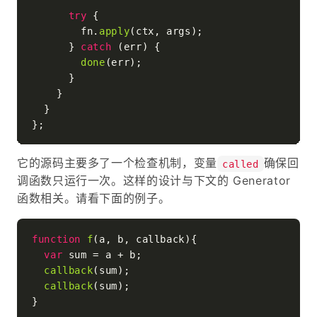
try
 {

        fn.
apply
(ctx, args);

      } 
catch
 (err) {

done
(err);

      }

    }

  }

它的源码主要多了一个检查机制，变量
确保回
called
调函数只运行一次。这样的设计与下文的 Generator
函数相关。请看下面的例子。
function
f
(
a, b, callback
){

var
 sum = a + b;

callback
(sum);

callback
(sum);

}
