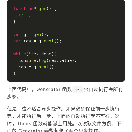
function
* 
gen
(
) {

// ...
}

var
 g = 
gen
var
 res = g.
next
();

while
(!res.
done
){

console
.
log
(res.
value
);

  res = g.
next
();

上面代码中，Generator 函数
会自动执行完所有
gen
步骤。
但是，这不适合异步操作。如果必须保证前一步执行
完，才能执行后一步，上面的自动执行就不可行。这
时，Thunk 函数就能派上用处。以读取文件为例。下
面的 Generator 函数封装了两个异步操作。