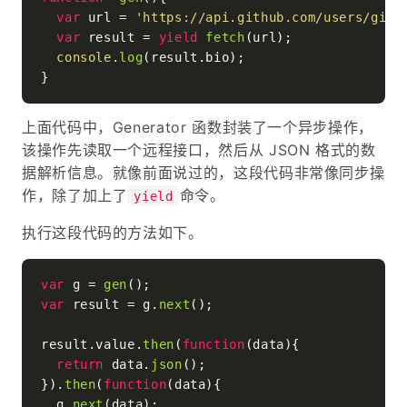
var
 url = 
'https://api.github.com/users/gith
var
 result = 
yield
fetch
(url);

console
.
log
(result.
bio
);

上面代码中，Generator 函数封装了一个异步操作，
该操作先读取一个远程接口，然后从 JSON 格式的数
据解析信息。就像前面说过的，这段代码非常像同步操
作，除了加上了
命令。
yield
执行这段代码的方法如下。
var
 g = 
gen
var
 result = g.
next
();

result.
value
.
then
(
function
(
data
){

return
 data.
json
();

}).
then
(
function
(
data
){

  g.
next
(data);
