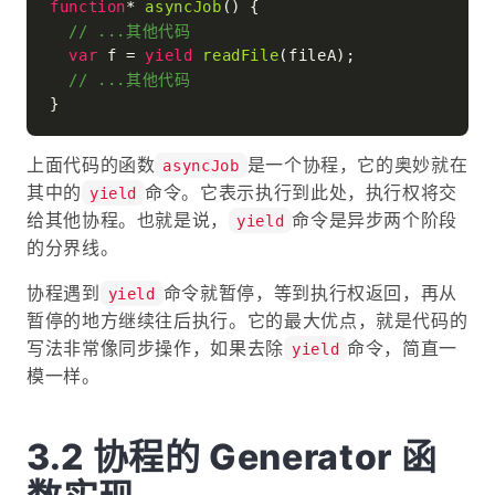
function
* 
asyncJob
(
) {

// ...其他代码
var
 f = 
yield
readFile
(fileA);

// ...其他代码
上面代码的函数
是一个协程，它的奥妙就在
asyncJob
其中的
命令。它表示执行到此处，执行权将交
yield
给其他协程。也就是说，
命令是异步两个阶段
yield
的分界线。
协程遇到
命令就暂停，等到执行权返回，再从
yield
暂停的地方继续往后执行。它的最大优点，就是代码的
写法非常像同步操作，如果去除
命令，简直一
yield
模一样。
协程的 Generator 函