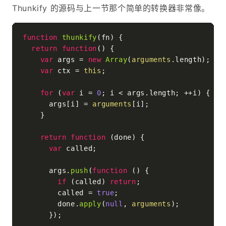
Thunkify 的源码与上一节那个简单的转换器非常像。
function
thunkify
(
fn
) {

return
function
(
) {

var
 args = 
new
Array
(
arguments
.
length
);

var
 ctx = 
this
;

for
 (
var
 i = 
0
; i < args.
length
; ++i) {

      args[i] = 
arguments
[i];

    }

return
function
 (
done
) {

var
 called;

      args.
push
(
function
 (
) {

if
 (called) 
return
;

        called = 
true
;

        done.
apply
(
null
, 
arguments
);

      });
