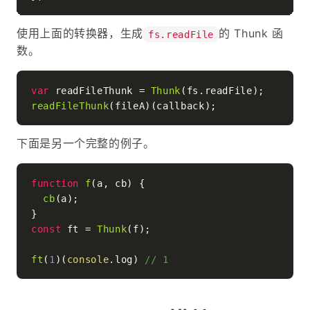
使用上面的转换器，生成
的 Thunk 函
fs.readFile
数。
var
 readFileThunk = 
Thunk
(fs.
readFile
readFileThunk
下面是另一个完整的例子。
function
f
(
a, cb
) {

cb
(a);

const
 ft = 
Thunk
(f);

ft
(
1
)(
console
.
log
) 
// 1