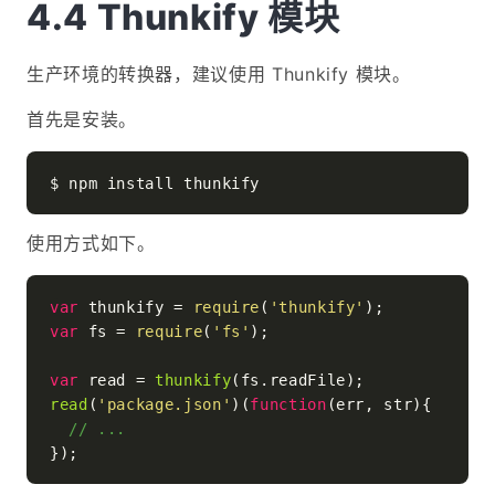
Thunkify 模块
生产环境的转换器，建议使用 Thunkify 模块。
首先是安装。
使用方式如下。
var
 thunkify = 
require
(
'thunkify'
var
 fs = 
require
(
'fs'
);

var
 read = 
thunkify
(fs.
readFile
read
(
'package.json'
)(
function
(
err, str
){

// ...