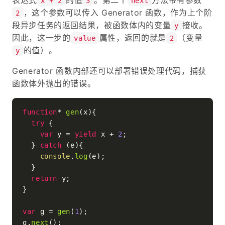
x + 2
3
next
，这个参数可以传入 Generator 函数，作为上个阶
2
段异步任务的返回结果，被函数体内的变量
接收。
y
因此，这一步的
属性，返回的就是
（变量
value
2
的值）。
y
Generator 函数内部还可以部署错误处理代码，捕获
函数体外抛出的错误。
function
* 
gen
(
x
){

try
 {

var
 y = 
yield
 x + 
2
;

  } 
catch
 (e){

console
.
log
(e);

  }

return
 y;

}

var
 g = 
gen
(
1
);

g.
next
();
