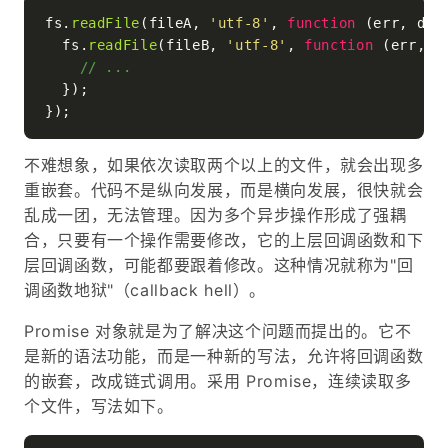
fs.
readFile
(fileA, 
'utf-8'
, 
function
 (
err, dat
  fs.
readFile
(fileB, 
'utf-8'
, 
function
 (
err, d
// ...
  });

不难想象，如果依次读取两个以上的文件，就会出现多
重嵌套。代码不是纵向发展，而是横向发展，很快就会
乱成一团，无法管理。因为多个异步操作形成了强耦
合，只要有一个操作需要修改，它的上层回调函数和下
层回调函数，可能都要跟着修改。这种情况就称为"回
调函数地狱"（callback hell）。
Promise 对象就是为了解决这个问题而提出的。它不
是新的语法功能，而是一种新的写法，允许将回调函数
的嵌套，改成链式调用。采用 Promise，连续读取多
个文件，写法如下。