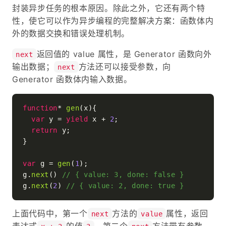
封装异步任务的根本原因。除此之外，它还有两个特
性，使它可以作为异步编程的完整解决方案：函数体内
外的数据交换和错误处理机制。
返回值的 value 属性，是 Generator 函数向外
next
输出数据；
方法还可以接受参数，向
next
Generator 函数体内输入数据。
function
* 
gen
(
x
){

var
 y = 
yield
 x + 
2
;

return
 y;

}

var
 g = 
gen
(
1
);

g.
next
() 
// { value: 3, done: false }
g.
next
(
2
) 
// { value: 2, done: true }
上面代码中，第一个
方法的
属性，返回
next
value
表达式
的值
。第二个
方法带有参数