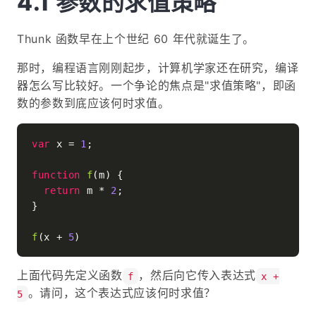
参数的求值策略
Thunk 函数早在上个世纪 60 年代就诞生了。
那时，编程语言刚刚起步，计算机学家还在研究，编译
器怎么写比较好。一个争论的焦点是"求值策略"，即函
数的参数到底应该何时求值。
var
 x = 
1
;

function
f
(
m
) {

return
 m * 
2
;

}

f
(x + 
5
上面代码先定义函数
，然后向它传入表达式
f
x +
。请问，这个表达式应该何时求值？
5