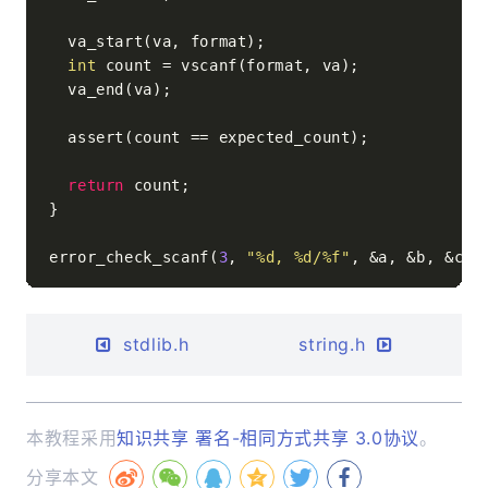
  va_start(va, format);

int
 count = vscanf(format, va);

  va_end(va);

  assert(count == expected_count);

return
 count;

}

error_check_scanf(
3
, 
"%d, %d/%f"
stdlib.h
string.h
本教程采用
知识共享 署名-相同方式共享 3.0协议
。
分享本文