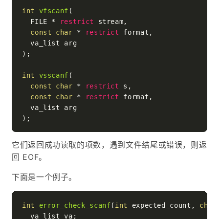
int
vfscanf
(

  FILE * 
restrict
 stream,

const
char
 * 
restrict
 format,

  va_list arg

)
;

int
vsscanf
(

const
char
 * 
restrict
 s,

const
char
 * 
restrict
 format,

  va_list arg

)
它们返回成功读取的项数，遇到文件结尾或错误，则返
回 EOF。
下面是一个例子。
int
error_check_scanf
(
int
 expected_count, 
char
  va_list va;
