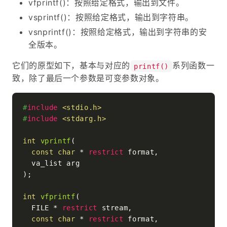
vfprintf()：按照给定格式，输出到文件。
vsprintf()：按照给定格式，输出到字符串。
vsnprintf()：按照给定格式，输出到字符串的安
全版本。
它们的原型如下，基本与对应的
系列函数一
printf()
致，除了最后一个参数是可变参数对象。
#
include
<stdio.h>
#
include
<stdarg.h>
int
vprintf
(

const
char
 * 
restrict
 format,

  va_list arg

)
;

int
vfprintf
(

  FILE * 
restrict
 stream,

const
char
 * 
restrict
 format,
