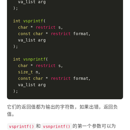
  va_list arg

)
;

int
vsprintf
(

char
 * 
restrict
 s,

const
char
 * 
restrict
 format,

  va_list arg

)
;

int
vsnprintf
(

char
 * 
restrict
 s,

size_t
 n,

const
char
 * 
restrict
 format,

  va_list arg

)
它们的返回值都为输出的字符数，如果出错，返回负
值。
和
的第一个参数可以为
vsprintf()
vsnprintf()