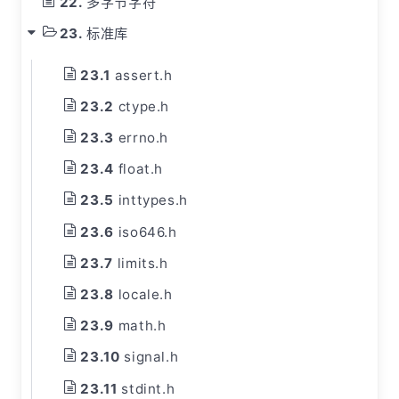
多字节字符
标准库
assert.h
ctype.h
errno.h
float.h
inttypes.h
iso646.h
limits.h
locale.h
math.h
signal.h
stdint.h