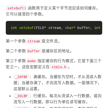
函数用于定义某个字节流应该如何缓存。
setvbuf()
它可以接受四个参数。
int
setvbuf
(FILE* stream, 
char
* buffer, 
int
 mo
第一个参数
是文件流。
stream
第二个参数
是缓存区的地址。
buffer
第三个参数
指定缓存的行为模式，它是下面三个
mode
宏之一，这些宏都定义在
。
stdio.h
：满缓存。当缓存为空时，才从流读入数
_IOFBF
据；当缓存满了，才向流写入数据。一般情况下，
这是默认设置。
：行缓存。每次从流读入一行数据，或向
_IOLBF
流写入一行数据，即以行为单位读写缓存。