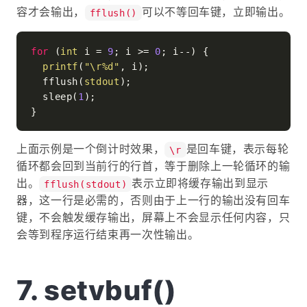
容才会输出，
可以不等回车键，立即输出。
fflush()
for
 (
int
 i = 
9
; i >= 
0
; i--) {

printf
(
"\r%d"
, i);

  fflush(
stdout
);

  sleep(
1
);

上面示例是一个倒计时效果，
是回车键，表示每轮
\r
循环都会回到当前行的行首，等于删除上一轮循环的输
出。
表示立即将缓存输出到显示
fflush(stdout)
器，这一行是必需的，否则由于上一行的输出没有回车
键，不会触发缓存输出，屏幕上不会显示任何内容，只
会等到程序运行结束再一次性输出。
setvbuf()