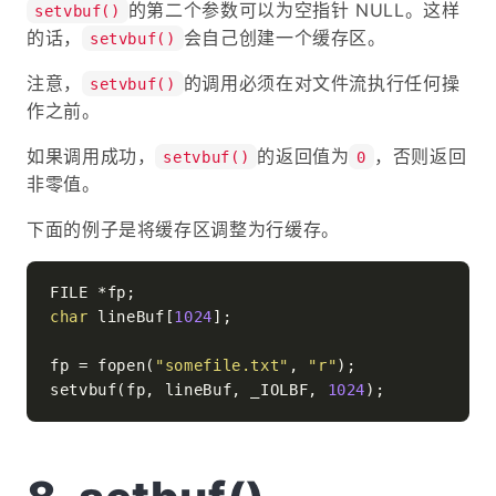
的第二个参数可以为空指针 NULL。这样
setvbuf()
的话，
会自己创建一个缓存区。
setvbuf()
注意，
的调用必须在对文件流执行任何操
setvbuf()
作之前。
如果调用成功，
的返回值为
，否则返回
setvbuf()
0
非零值。
下面的例子是将缓存区调整为行缓存。
char
 lineBuf[
1024
];

fp = fopen(
"somefile.txt"
, 
"r"
);

setvbuf(fp, lineBuf, _IOLBF, 
1024