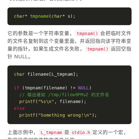
char
* 
tmpname
(
char
* s)
它的参数是一个字符串变量，
会把临时文件
tmpnam()
的文件名复制到这个变量里面，并返回指向该字符串变
量的指针。如果生成文件名失败，
返回空指
tmpnam()
针 NULL。
char
 filename[L_tmpnam];

if
 (tmpnam(filename) != 
NULL
)

// 输出诸如 /tmp/filew9PMuZ 的文件名
printf
(
"%s\n"
else
printf
(
"Something wrong!\n"
上面示例中，
是
定义的一个宏，
L_tmpnam
stdio.h