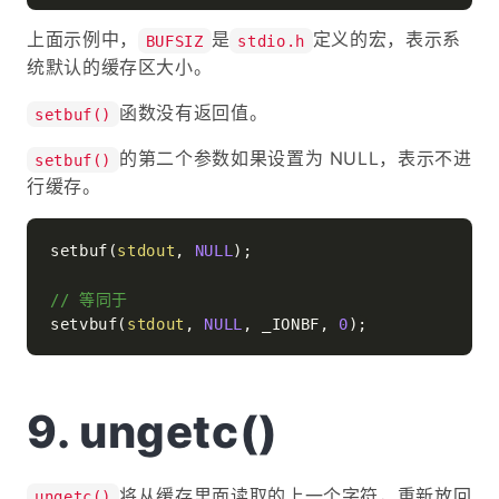
上面示例中，
是
定义的宏，表示系
BUFSIZ
stdio.h
统默认的缓存区大小。
函数没有返回值。
setbuf()
的第二个参数如果设置为 NULL，表示不进
setbuf()
行缓存。
setbuf(
stdout
, 
NULL
);

// 等同于
setvbuf(
stdout
, 
NULL
, _IONBF, 
0
ungetc()
将从缓存里面读取的上一个字符，重新放回
ungetc()