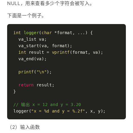
NULL，用来查看多少个字符会被写入。
下面是一个例子。
int
logger
(
char
 *format, ...)
 {

  va_list va;

  va_start(va, format);

int
 result = 
vprintf
(format, va);

  va_end(va);

printf
(
"\n"
);

return
 result;

}

// 输出 x = 12 and y = 3.20
logger(
"x = %d and y = %.2f"
（2）输入函数