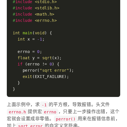
#
include
<stdio.h>
#
include
<stdlib.h>
#
include
<math.h>
#
include
<errno.h>
int
main
(
void
)
 {

int
 x = 
-1
;

  errno = 
0
;

float
 y = 
sqrt
(x);

if
 (errno != 
0
) {

    perror(
"sqrt error"
);

exit
(EXIT_FAILURE);

  }

上面示例中，求
的平方根，导致报错。头文件
-1
提供宏
，只要上一步操作出错，这个
errno.h
errno
宏就会设置成非零值。
用来在报错信息前，
perror()
加上
的自定义字符串。
sqrt error