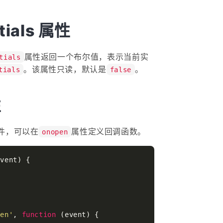
tials 属性
属性返回一个布尔值，表示当前实
tials
。该属性只读，默认是
。
tials
false
性
件，可以在
属性定义回调函数。
onopen
event
) {

pen'
, 
function
 (
event
) {
