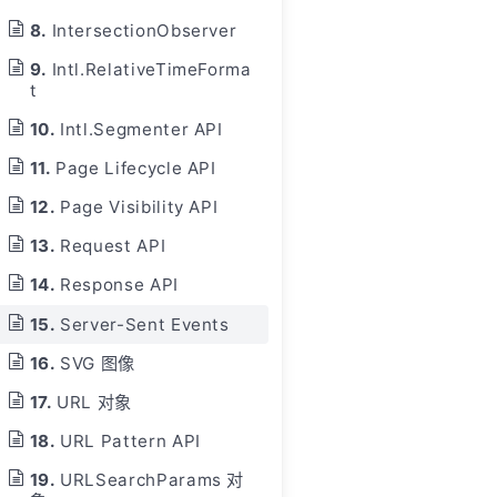
IntersectionObserver
Intl.RelativeTimeForma
t
Intl.Segmenter API
Page Lifecycle API
Page Visibility API
Request API
Response API
Server-Sent Events
SVG 图像
URL 对象
URL Pattern API
URLSearchParams 对