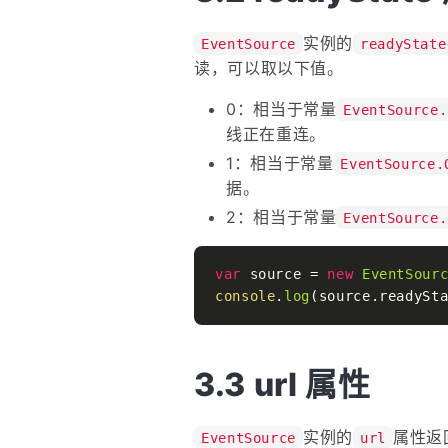
实例的
EventSource
readyState
读，可以取以下值。
0：相当于常量
EventSource.
线正在重连。
1：相当于常量
EventSource.
据。
2：相当于常量
EventSource.
var
 source = 
new
EventSour
console
.
log
(source.
readySt
url 属性
实例的
属性返
EventSource
url