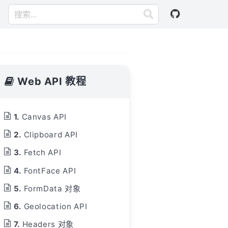
Web API 教程
Canvas API
Clipboard API
Fetch API
FontFace API
FormData 对象
Geolocation API
Headers 对象