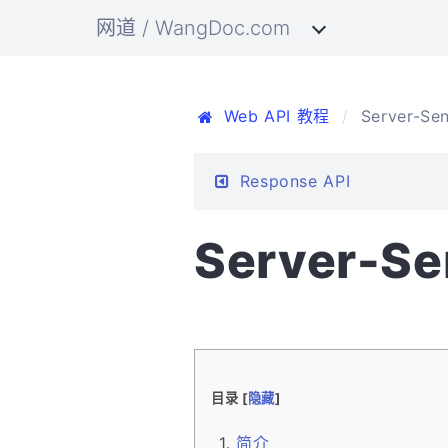
网道 / WangDoc.com
Web API 教程
Server-Sen
Response API
Server-Se
目录 [
隐藏
]
简介