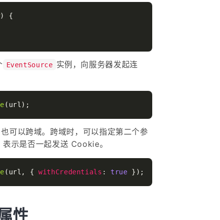
w
) {

个
实例，向服务器发起连
EventSource
ce
，也可以跨域。跨域时，可以指定第二个参
表示是否一起发送 Cookie。
ce
(url, { 
withCredentials
: 
true
e 属性