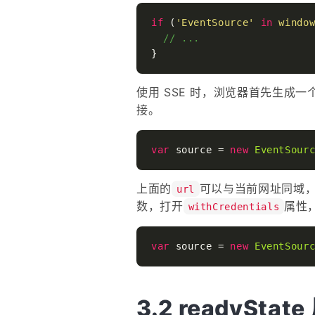
if
 (
'EventSource'
in
windo
// ...
使用 SSE 时，浏览器首先生成一
接。
var
 source = 
new
EventSour
上面的
可以与当前网址同域
url
数，打开
属性，
withCredentials
var
 source = 
new
EventSour
readyStat