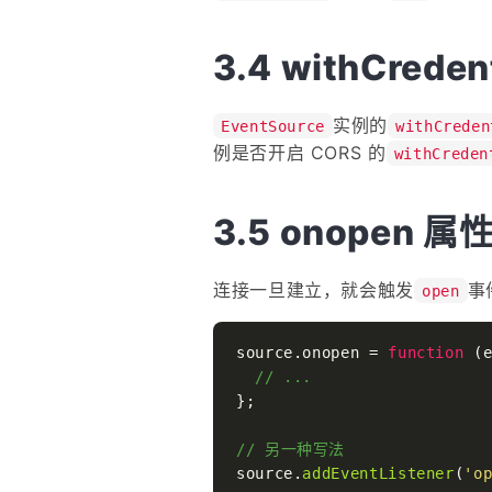
withCreden
实例的
EventSource
withCreden
例是否开启 CORS 的
withCreden
onopen 属
连接一旦建立，就会触发
事
open
source.
onopen
 = 
function
 (
// ...
};

// 另一种写法
source.
addEventListener
(
'o