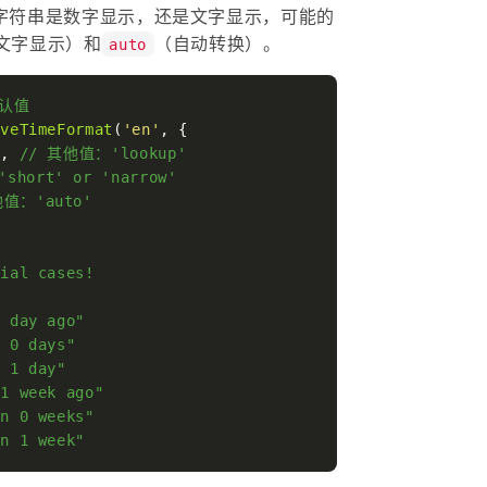
表示返回字符串是数字显示，还是文字显示，可能的
文字显示）和
（自动转换）。
auto
认值
iveTimeFormat
(
'en'
, {

'
, 
// 其他值：'lookup'
hort' or 'narrow'
他值：'auto'
cial cases!
1 day ago"
n 0 days"
n 1 day"
"1 week ago"
in 0 weeks"
in 1 week"