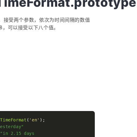
eTimeFormat.prototype
，接受两个参数，依次为时间间隔的数值
符串，可以接受以下八个值。
eTimeFormat
(
'en'
);

yesterday"
 "in 2.15 days