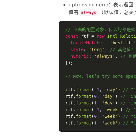
options.numeric：
值有
（默认值，总是
always
// 下面的配置对象，传入的都是默
const
 rtf = 
new
Intl
.
Relat
localeMatcher
: 
'best fit
style
: 
'long'
, 
// 其他值：'s
numeric
: 
'always'
, 
// 其
});

// Now, let’s try some spe
rtf.
format
(-
1
, 
'day'
) 
// "
rtf.
format
(
0
, 
'day'
) 
// "i
rtf.
format
(
1
, 
'day'
) 
// "i
rtf.
format
(-
1
, 
'week'
) 
// 
rtf.
format
(
0
, 
'week'
) 
// "
rtf.
format
(
1
, 
'week'
) 
// "