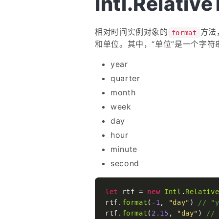
Intl.Relativ
相对时间实例对象的
方法
format
和单位。其中，“单位”是一个字
year
quarter
month
week
day
hour
minute
second
let
 rtf = 
new
Intl
.
Relativ
rtf.
format
(-
1
, 
"day"
) 
// "
rtf.
format
(
2.15
, 
"day"
) 
//