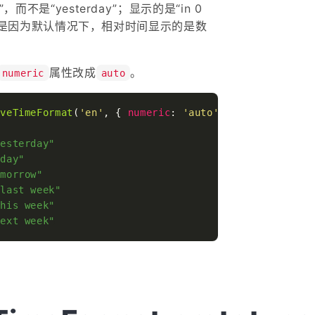
，而不是“yesterday”；显示的是“in 0
ek”。这是因为默认情况下，相对时间显示的是数
属性改成
。
numeric
auto
iveTimeFormat
(
'en'
, { 
numeric
: 
'auto'
 });

yesterday"
oday"
omorrow"
"last week"
this week"
next week"