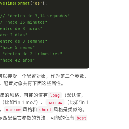
iveTimeFormat
(
'es'
);

 
// "dentro de 3,14 segundos"
// "hace 15 minutos"
dentro de 8 horas"
hace 2 días"
dentro de 3 semanas"
 "hace 5 meses"
/ "dentro de 2 trimestres"
 "hace 42 años"
可以接受一个配置对象，作为第二个参数，
。配置对象共有下面这些属性。
回字符串的风格，可能的值有
（默认值，
long
（比如“in 1 mo.”）、
（比如“in 1
narrow
，
风格和
风格是类似的。
narrow
short
her：表示匹配语言参数的算法，可能的值有
best