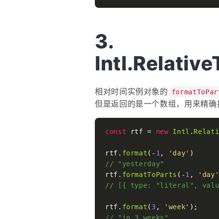
Intl.Relati
相对时间实例对象的
formatToPar
但是返回的是一个数组，用来精确
const
 rtf = 
new
Intl
.
Relat
rtf.
format
(-
1
, 
'day'
// "yesterday"
rtf.
formatToParts
(-
1
, 
'day
// [{ type: "literal", val
rtf.
format
(
3
, 
'week'
// "in 3 weeks"