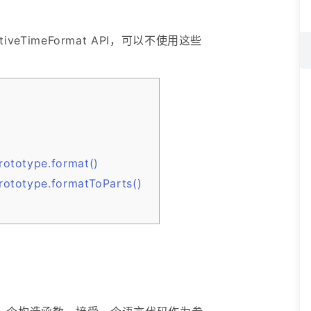
tiveTimeFormat API，可以不使用这些
prototype.format()
prototype.formatToParts()