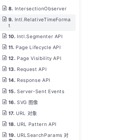
IntersectionObserver
Intl.RelativeTimeForma
t
Intl.Segmenter API
Page Lifecycle API
Page Visibility API
Request API
Response API
Server-Sent Events
SVG 图像
URL 对象
URL Pattern API
URLSearchParams 对