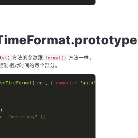
veTimeFormat.prototyp
方法的参数跟
方法一样，
ts()
format()
控制相对时间的每个部分。
iveTimeFormat
(
'en'
, { 
numeric
: 
'auto'
 });

'
ue: "yesterday" }]