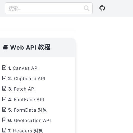
Web API 教程
Canvas API
Clipboard API
Fetch API
FontFace API
FormData 对象
Geolocation API
Headers 对象