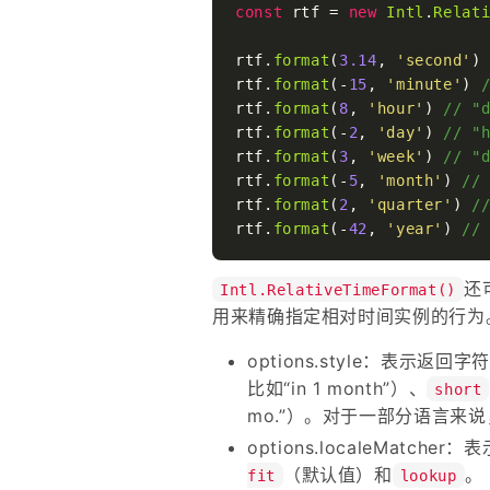
const
 rtf = 
new
Intl
.
Relat
rtf.
format
(
3.14
, 
'second'
)
rtf.
format
(-
15
, 
'minute'
) 
rtf.
format
(
8
, 
'hour'
) 
// "
rtf.
format
(-
2
, 
'day'
) 
// "
rtf.
format
(
3
, 
'week'
) 
// "
rtf.
format
(-
5
, 
'month'
) 
//
rtf.
format
(
2
, 
'quarter'
) 
/
rtf.
format
(-
42
, 
'year'
) 
//
还
Intl.RelativeTimeFormat()
用来精确指定相对时间实例的行为
options.style：表示返
比如“in 1 month”）、
short
mo.”）。对于一部分语言来说
options.localeMatc
（默认值）和
。
fit
lookup