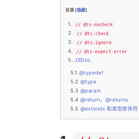
目录 [
隐藏
]
// @ts-nocheck
// @ts-check
// @ts-ignore
// @ts-expect-error
JSDoc
@typedef
@type
@param
@return，@returns
@extends 和类型修饰符