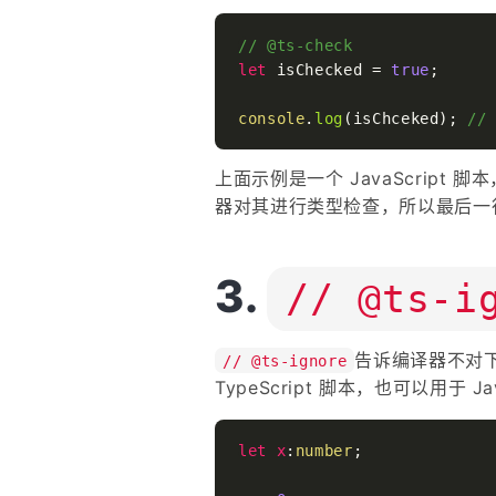
// @ts-check
let
 isChecked = 
true
;

console
.
log
(isChceked); 
//
上面示例是一个 JavaScript 脚本
器对其进行类型检查，所以最后一
// @ts-i
告诉编译器不对
// @ts-ignore
TypeScript 脚本，也可以用于 Ja
let
x
:
number
;
