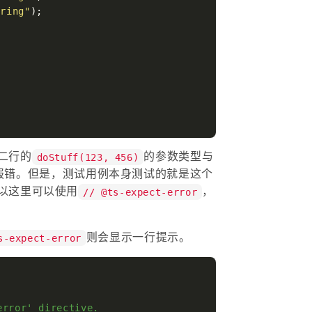
tring"
);

二行的
的参数类型与
doStuff(123, 456)
引擎会报错。但是，测试用例本身测试的就是这个
以这里可以使用
，
// @ts-expect-error
则会显示一行提示。
s-expect-error
rror' directive.