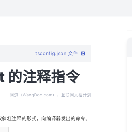
令
tsconfig.json 文件
ipt 的注释指令
网道（WangDoc.com），互联网文档计划
S 双斜杠注释的形式，向编译器发出的命令。