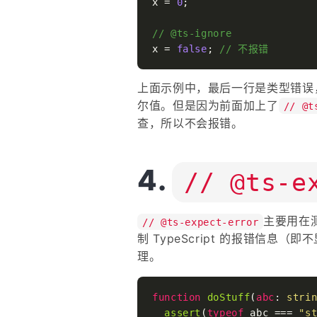
x = 
0
;

// @ts-ignore
x = 
false
; 
// 不报错
上面示例中，最后一行是类型错误
尔值。但是因为前面加上了
// @t
查，所以不会报错。
// @ts-e
主要用在
// @ts-expect-error
制 TypeScript 的报错信息
理。
function
doStuff
(
abc
: 
stri
assert
(
typeof
 abc === 
"s