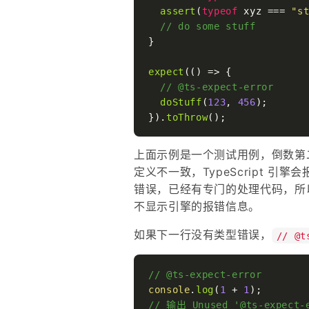
assert
(
typeof
 xyz === 
"s
// do some stuff
}

expect
(
() =>
 {

// @ts-expect-error
doStuff
(
123
, 
456
);

}).
toThrow
上面示例是一个测试用例，倒数第
定义不一致，TypeScript 
错误，已经有专门的处理代码，所
不显示引擎的报错信息。
如果下一行没有类型错误，
// @t
// @ts-expect-error
console
.
log
(
1
 + 
1
// 输出 Unused '@ts-expect-e