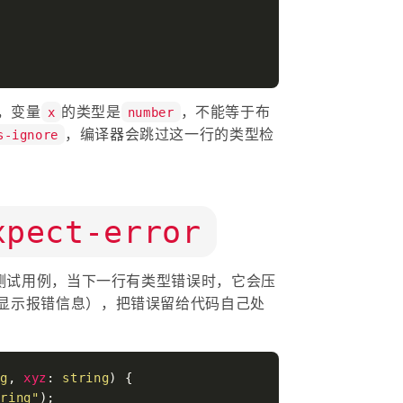
，变量
的类型是
，不能等于布
x
number
，编译器会跳过这一行的类型检
s-ignore
xpect-error
测试用例，当下一行有类型错误时，它会压
（即不显示报错信息），把错误留给代码自己处
ng
, 
xyz
: 
string
) {

tring"
);
