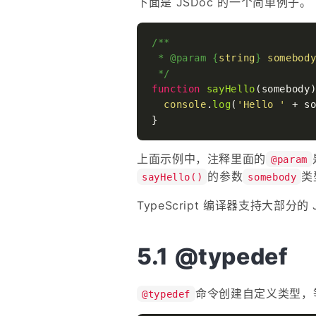
下面是 JSDoc 的一个简单例子。
/**

 * 
@param
 {
string
} 
somebod
 */
function
sayHello
(
somebody
)
console
.
log
(
'Hello '
 + so
上面示例中，注释里面的
@param
的参数
类
sayHello()
somebody
TypeScript 编译器支持大部分
@typedef
命令创建自定义类型，等同
@typedef