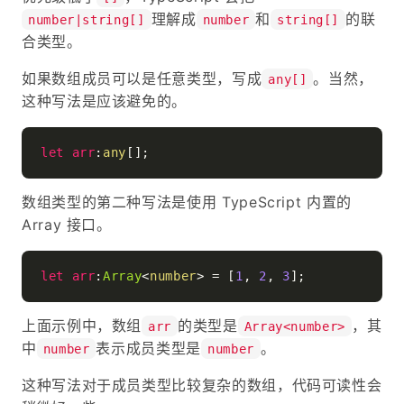
理解成
和
的联
number|string[]
number
string[]
合类型。
如果数组成员可以是任意类型，写成
。当然，
any[]
这种写法是应该避免的。
let
arr
:
any
数组类型的第二种写法是使用 TypeScript 内置的
Array 接口。
let
arr
:
Array
<
number
> = [
1
, 
2
, 
3
上面示例中，数组
的类型是
，其
arr
Array<number>
中
表示成员类型是
。
number
number
这种写法对于成员类型比较复杂的数组，代码可读性会