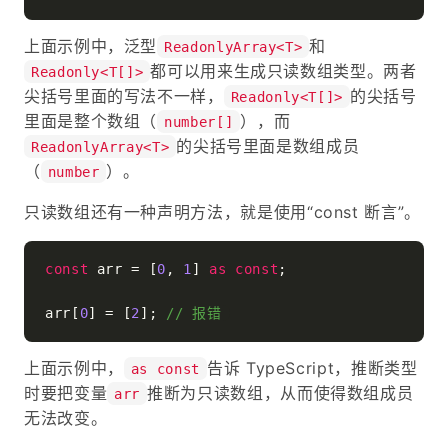
上面示例中，泛型
和
ReadonlyArray<T>
都可以用来生成只读数组类型。两者
Readonly<T[]>
尖括号里面的写法不一样，
的尖括号
Readonly<T[]>
里面是整个数组（
），而
number[]
的尖括号里面是数组成员
ReadonlyArray<T>
（
）。
number
只读数组还有一种声明方法，就是使用“const 断言”。
const
 arr = [
0
, 
1
] 
as
const
;

arr[
0
] = [
2
]; 
// 报错 
上面示例中，
告诉 TypeScript，推断类型
as const
时要把变量
推断为只读数组，从而使得数组成员
arr
无法改变。