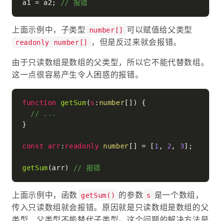
a1 = a2; 
// 报错
上面示例中，子类型
可以赋值给父类型
number[]
，但是反过来就会报错。
readonly number[]
由于只读数组是数组的父类型，所以它不能代替数组。
这一点很容易产生令人困惑的报错。
function
getSum
(
s
:
number
[]
) {

// ...
}

const
arr
:
readonly
number
[] = [
1
, 
2
, 
3
];

getSum
(arr) 
// 报错
上面示例中，函数
的参数
是一个数组，
getSum()
s
传入只读数组就会报错。原因就是只读数组是数组的父
类型，父类型不能替代子类型。这个问题的解决方法是