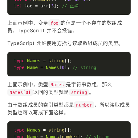
let
 foo = arr[
3
]; 
// 正确
上面示例中，变量
的值是一个不存在的数组成
foo
员，TypeScript 并不会报错。
TypeScript 允许使用方括号读取数组成员的类型。
type
Names
 = 
string
type
Name
 = 
Names
[
0
]; 
// string
上面示例中，类型
是字符串数组，那么
Names
返回的类型就是
。
Names[0]
string
由于数组成员的索引类型都是
，所以读取成员
number
类型也可以写成下面这样。
type
Names
 = 
string
type
Name
 = 
Names
[
number
]; 
// string