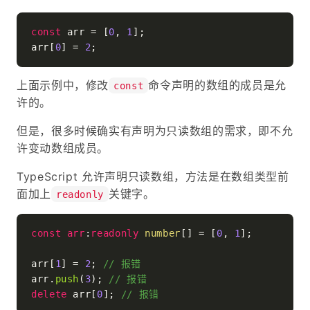
const
 arr = [
0
, 
1
];

arr[
0
] = 
2
上面示例中，修改
命令声明的数组的成员是允
const
许的。
但是，很多时候确实有声明为只读数组的需求，即不允
许变动数组成员。
TypeScript 允许声明只读数组，方法是在数组类型前
面加上
关键字。
readonly
const
arr
:
readonly
number
[] = [
0
, 
1
];

arr[
1
] = 
2
; 
// 报错
arr.
push
(
3
); 
// 报错
delete
 arr[
0
]; 
// 报错