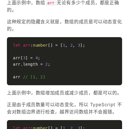
上面示例中，数组
无论有多少个成员，都是正确
arr
的。
这种规定的隐藏含义就是，数组的成员是可以动态变化
的。
let
arr
:
number
[] = [
1
, 
2
, 
3
];

arr[
3
] = 
4
;

arr.
length
 = 
2
;

arr 
// [1, 2]
上面示例中，数组增加成员或减少成员，都是可以的。
正是由于成员数量可以动态变化，所以 TypeScript 不
会对数组边界进行检查，越界访问数组并不会报错。
let
arr
:
number
[] = [
1
, 
2
, 
3