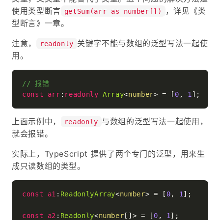
使用类型断言
，详见《类
getSum(arr as number[])
型断言》一章。
注意，
关键字不能与数组的泛型写法一起使
readonly
用。
// 报错
const
arr
:
readonly
Array
<
number
> = [
0
, 
1
上面示例中，
与数组的泛型写法一起使用，
readonly
就会报错。
实际上，TypeScript 提供了两个专门的泛型，用来生
成只读数组的类型。
const
a1
:
ReadonlyArray
<
number
> = [
0
, 
1
];

const
a2
:
Readonly
<
number
[]> = [
0
, 
1