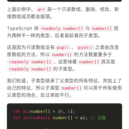
上面示例中，
是一个只读数组，删除、修改、新
arr
增数组成员都会报错。
TypeScript 将
与
视
readonly number[]
number[]
为两种不一样的类型，后者是前者的子类型。
这是因为只读数组没有
、
之类会改变
pop()
push()
原数组的方法，所以
的方法数量要多于
number[]
，这意味着
其实是
readonly number[]
number[]
的子类型。
readonly number[]
我们知道，子类型继承了父类型的所有特征，并加上了
自己的特征，所以子类型
可以用于所有使用
number[]
父类型的场合，反过来就不行。
let
a1
:
number
[] = [
0
, 
1
let
a2
:
readonly
number
[] = a1; 
// 正确