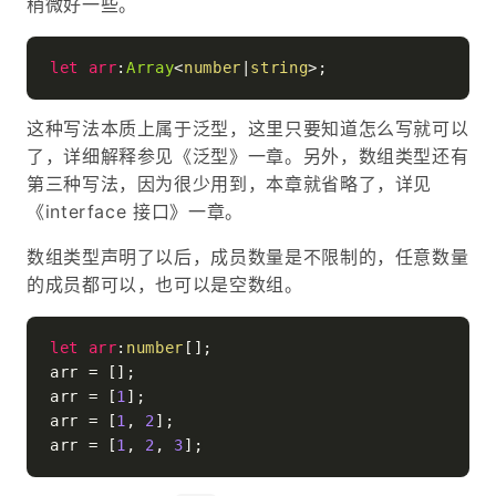
稍微好一些。
let
arr
:
Array
<
number
|
string
这种写法本质上属于泛型，这里只要知道怎么写就可以
了，详细解释参见《泛型》一章。另外，数组类型还有
第三种写法，因为很少用到，本章就省略了，详见
《interface 接口》一章。
数组类型声明了以后，成员数量是不限制的，任意数量
的成员都可以，也可以是空数组。
let
arr
:
number
[];

arr = [];

arr = [
1
];

arr = [
1
, 
2
];

arr = [
1
, 
2
, 
3