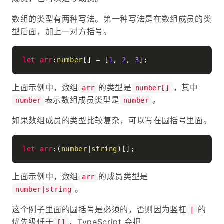
数组的类型有两种写法。第一种写法是在数组成员的类
型后面，加上一对方括号。
let
arr
:
number
[] = [
1
, 
2
, 
3
上面示例中，数组
的类型是
，其中
arr
number[]
表示数组成员类型是
。
number
number
如果数组成员的类型比较复杂，可以写在圆括号里面。
let
arr
:(
number
|
string
上面示例中，数组
的成员类型是
arr
。
number|string
这个例子里面的圆括号是必须的，否则因为竖杠
的
|
优先级低于
，TypeScript 会把
[]