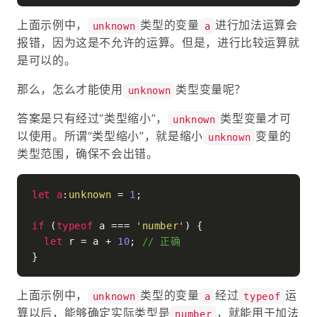
上面示例中，
类型的变量
进行加法运算会
unknown
a
报错，因为这是不允许的运算。但是，进行比较运算就
是可以的。
那么，怎么才能使用
类型变量呢？
unknown
答案是只有经过“类型缩小”，
类型变量才可
unknown
以使用。所谓“类型缩小”，就是缩小
变量的
unknown
类型范围，确保不会出错。
let
a
:
unknown
 = 
1
;

if
 (
typeof
 a === 
'number'
) {

let
 r = a + 
10
; 
// 正确
上面示例中，
类型的变量
经过
运
unknown
a
typeof
算以后，能够确定实际类型是
，就能用于加法
number