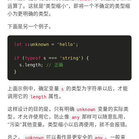
运算了。这就是“类型缩小”，即将一个不确定的类型缩
小为更明确的类型。
下面是另一个例子。
let
s
:
unknown
 = 
'hello'
;

if
 (
typeof
 s === 
'string'
) {

  s.
length
; 
// 正确
上面示例中，确定变量
的类型为字符串以后，才能
s
调用它的
属性。
length
这样设计的目的是，只有明确
变量的实际类
unknown
型，才允许使用它，防止像
那样可以随意乱用，
any
“污染”其他变量。类型缩小以后再使用，就不会报错。
总之，
可以看作是更安全的
。一般来
unknown
any