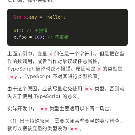
let
x
:
any
 = 
'hello'
;

x
(
1
) 
// 不报错
x.
foo
 = 
100
; 
// 不报错
上面示例中，变量
的值是一个字符串，但是把它当
x
作函数调用，或者当作对象读取任意属性，
TypeScript 编译时都不报错。原因就是
的类型是
x
，TypeScript 不对其进行类型检查。
any
由于这个原因，应该尽量避免使用
类型，否则就
any
失去了使用 TypeScript 的意义。
实际开发中，
类型主要适用以下两个场合。
any
（1）出于特殊原因，需要关闭某些变量的类型检查，
就可以把该变量的类型设为
。
any