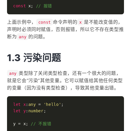
const
 x; 
// 报错
上面示例中，
命令声明的
是不能改变值的，
const
x
声明时必须同时赋值，否则报错，所以它不存在类型推
断为
的问题。
any
污染问题
类型除了关闭类型检查，还有一个很大的问题，
any
就是它会“污染”其他变量。它可以赋值给其他任何类型
的变量（因为没有类型检查），导致其他变量出错。
let
x
:
any
 = 
'hello'
let
y
:
number
;

y = x; 
// 不报错