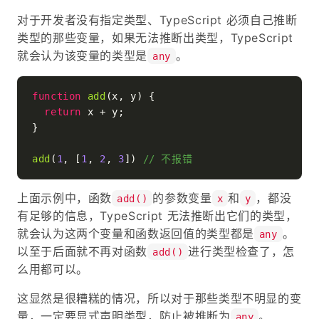
对于开发者没有指定类型、TypeScript 必须自己推断
类型的那些变量，如果无法推断出类型，TypeScript
就会认为该变量的类型是
。
any
function
add
(
x, y
) {

return
 x + y;

}

add
(
1
, [
1
, 
2
, 
3
]) 
// 不报错
上面示例中，函数
的参数变量
和
，都没
add()
x
y
有足够的信息，TypeScript 无法推断出它们的类型，
就会认为这两个变量和函数返回值的类型都是
。
any
以至于后面就不再对函数
进行类型检查了，怎
add()
么用都可以。
这显然是很糟糕的情况，所以对于那些类型不明显的变
量，一定要显式声明类型，防止被推断为
。
any