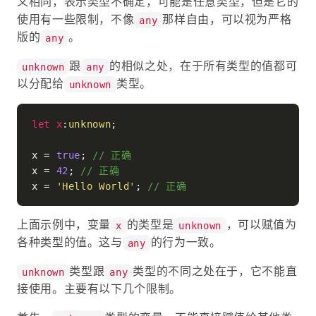
义相同，表示类型不确定，可能是任意类型，但是它的
使用有一些限制，不像
那样自由，可以视为严格
any
版的
。
any
跟
的相似之处，在于所有类型的值都可
unknown
any
以分配给
类型。
unknown
let
x
:
unknown
;

x = 
true
; 
// 正确
x = 
42
; 
// 正确
x = 
'Hello World'
; 
// 正确
上面示例中，变量
的类型是
，可以赋值为
x
unknown
各种类型的值。这与
的行为一致。
any
类型跟
类型的不同之处在于，它不能直
unknown
any
接使用。主要有以下几个限制。