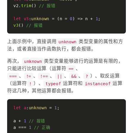
v2.
trim
() 
// 报错
let
v3
:
unknown
 = 
(
n = 
0
) =>
 n + 
1
v3
() 
// 报错
上面示例中，直接调用
类型变量的属性和方
unknown
法，或者直接当作函数执行，都会报错。
再次，
类型变量能够进行的运算是有限的，
unknown
只能进行比较运算（运算符
、
==
、
、
、
、
、
）、取反运算
===
!=
!==
||
&&
?
（运算符
）、
运算符和
运算
!
typeof
instanceof
符这几种，其他运算都会报错。
let
a
:
unknown
 = 
1
;

a + 
1
// 报错
a === 
1
// 正确