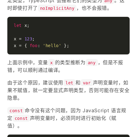
定类型，TypeScript 会推断它们的类型为
。这
any
时即使打开了
，也不会报错。
noImplicitAny
let
 x;

x = 
123
;

x = { 
foo
: 
'hello'
上面示例中，变量
的类型推断为
，但是不报
x
any
错，可以顺利通过编译。
由于这个原因，建议使用
和
声明变量时，如
let
var
果不赋值，就一定要显式声明类型，否则可能存在安全
隐患。
命令没有这个问题，因为 JavaScript 语言规
const
定
声明变量时，必须同时进行初始化（赋
const
值）。