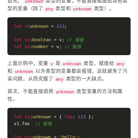
首先，
类型的变量，不能直接赋值给其他类
unknown
型的变量（除了
类型和
类型）。
any
unknown
let
v
:
unknown
 = 
123
;

let
v1
:
boolean
 = v; 
// 报错
let
v2
:
number
 = v; 
// 报错
上面示例中，变量
是
类型，赋值给
v
unknown
any
和
以外类型的变量都会报错，这就避免了污
unknown
染问题，从而克服了
类型的一大缺点。
any
其次，不能直接调用
类型变量的方法和属
unknown
性。
let
v1
:
unknown
 = { 
foo
: 
123
 };

v1.
foo
// 报错
let
v2
:
unknown
 = 
'hello'
;
