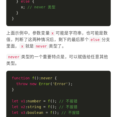
  } 
else
 {

    x; 
// never 类型
  }

上面示例中，参数变量
可能是字符串，也可能是数
x
值，判断了这两种情况后，剩下的最后那个
分支
else
里面，
就是
类型了。
x
never
类型的一个重要特点是，可以赋值给任意其他
never
类型。
function
f
(
):
never
 {

throw
new
Error
(
'Error'
);

}

let
v1
:
number
 = 
f
(); 
// 不报错
let
v2
:
string
 = 
f
(); 
// 不报错
let
v3
:
boolean
 = 
f
(); 
// 不报错