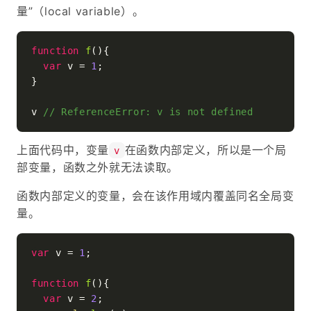
量”（local variable）。
function
f
(
){

var
 v = 
1
;

}

v 
// ReferenceError: v is not defined
上面代码中，变量
在函数内部定义，所以是一个局
v
部变量，函数之外就无法读取。
函数内部定义的变量，会在该作用域内覆盖同名全局变
量。
var
 v = 
1
;

function
f
(
){

var
 v = 
2
;
