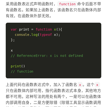
采用函数表达式声明函数时，
命令后面不带
function
有函数名。如果加上函数名，该函数名只在函数体内部
有效，在函数体外部无效。
var
 print = 
function
x
(
){

console
.
log
(
typeof
 x);

};

// ReferenceError: x is not defined
print
// function
上面代码在函数表达式中，加入了函数名
。这个
x
x
只在函数体内部可用，指代函数表达式本身，其他地方
都不可用。这种写法的用处有两个，一是可以在函数体
内部调用自身，二是方便除错（除错工具显示函数调用