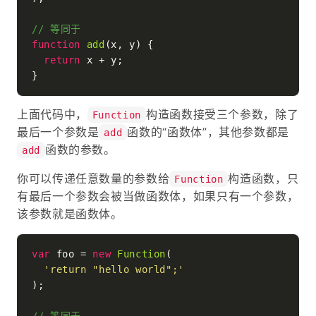
// 等同于
function
add
(
x, y
) {

return
 x + y;

上面代码中，
构造函数接受三个参数，除了
Function
最后一个参数是
函数的“函数体”，其他参数都是
add
函数的参数。
add
你可以传递任意数量的参数给
构造函数，只
Function
有最后一个参数会被当做函数体，如果只有一个参数，
该参数就是函数体。
var
 foo = 
new
Function
(

'return "hello world";'
);
