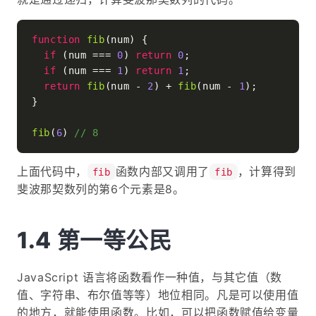
function
fib
(
num
) {

if
 (num === 
0
) 
return
0
;

if
 (num === 
1
) 
return
1
;

return
fib
(num - 
2
) + 
fib
(num - 
1
);

}

fib
(
6
) 
// 8
上面代码中，
函数内部又调用了
，计算得到
fib
fib
斐波那契数列的第6个元素是8。
第一等公民
JavaScript 语言将函数看作一种值，与其它值（数
值、字符串、布尔值等等）地位相同。凡是可以使用值
的地方，就能使用函数。比如，可以把函数赋值给变量