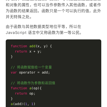
和对象的属性，也可以当作参数传入其他函数，或者作
为函数的结果返回。函数只是一个可以执行的值，此外
并无特殊之处。
由于函数与其他数据类型地位平等，所以在
JavaScript 语言中又称函数为第一等公民。
function
add
(
x, y
) {

return
 x + y;

}

// 将函数赋值给一个变量
var
 operator = add;

// 将函数作为参数和返回值
function
a
(
op
){

return
 op;

a
(add)(
1
, 
1