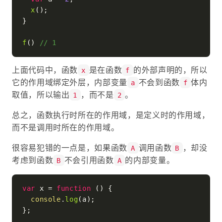
x
();

}

f
() 
// 1
上面代码中，函数
是在函数
的外部声明的，所以
x
f
它的作用域绑定外层，内部变量
不会到函数
体内
a
f
取值，所以输出
，而不是
。
1
2
总之，函数执行时所在的作用域，是定义时的作用域，
而不是调用时所在的作用域。
很容易犯错的一点是，如果函数
调用函数
，却没
A
B
考虑到函数
不会引用函数
的内部变量。
B
A
var
 x = 
function
 (
) {

console
.
log
(a);

};
