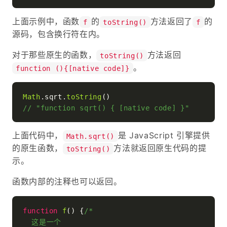
上面示例中，函数
的
方法返回了
的
f
toString()
f
源码，包含换行符在内。
对于那些原生的函数，
方法返回
toString()
。
function (){[native code]}
Math
.
sqrt
.
toString
// "function sqrt() { [native code] }"
上面代码中，
是 JavaScript 引擎提供
Math.sqrt()
的原生函数，
方法就返回原生代码的提
toString()
示。
函数内部的注释也可以返回。
function
f
(
) {
/*

  这是一个
