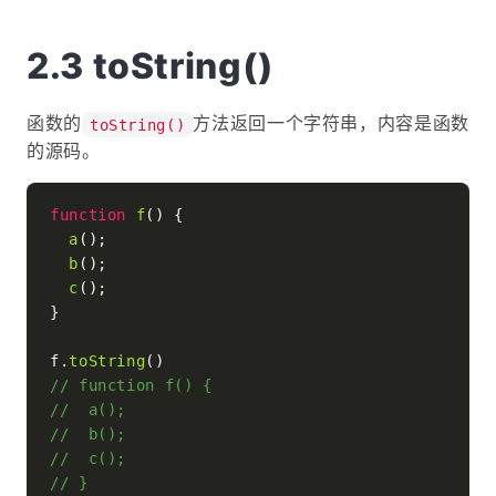
toString()
函数的
方法返回一个字符串，内容是函数
toString()
的源码。
function
f
(
) {

a
();

b
();

c
();

}

f.
toString
// function f() {
//  a();
//  b();
//  c();
// }