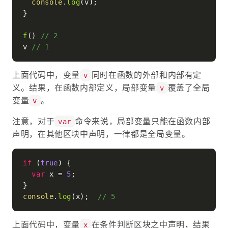
console
.
log
(v);

}

f
() 
// 2
v 
// 1
上面代码中，变量
同时在函数的外部和内部有定
v
义。结果，在函数内部定义，局部变量
覆盖了全局
v
变量
。
v
注意，对于
命令来说，局部变量只能在函数内部
var
声明，在其他区块中声明，一律都是全局变量。
if
 (
true
) {

var
 x = 
5
;

console
.
log
(x);  
// 5
上面代码中，变量
在条件判断区块之中声明，结果
x