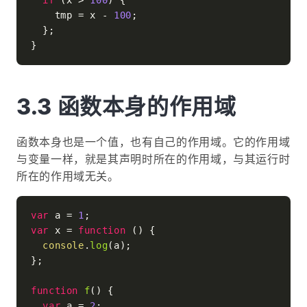
if
 (x > 
100
) {

    tmp = x - 
100
;

  };

函数本身的作用域
函数本身也是一个值，也有自己的作用域。它的作用域
与变量一样，就是其声明时所在的作用域，与其运行时
所在的作用域无关。
var
 a = 
1
var
 x = 
function
 (
) {

console
.
log
(a);

};

function
f
(
) {

var
 a = 
2
;
