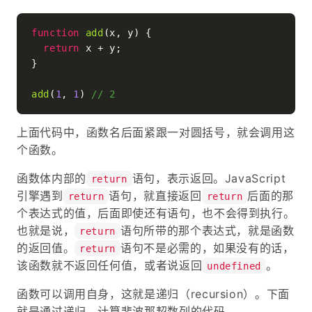
function
add
(
x, y
) {

return
 x + y;

}

add
(
1
, 
1
) 
// 2
上面代码中，函数名后面紧跟一对圆括号，就会调用这
个函数。
函数体内部的
语句，表示返回。JavaScript
return
引擎遇到
语句，就直接返回
后面的那
return
return
个表达式的值，后面即使还有语句，也不会得到执行。
也就是说，
语句所带的那个表达式，就是函数
return
的返回值。
语句不是必需的，如果没有的话，
return
该函数就不返回任何值，或者说返回
。
undefined
函数可以调用自身，这就是递归（recursion）。下面
就是通过递归，计算斐波那契数列的代码。