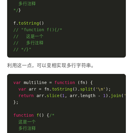
  多行注释

*/
}

f.
toString
// "function f(){/*
//   这是一个
//   多行注释
// */}"
利用这一点，可以变相实现多行字符串。
var
 multiline = 
function
 (
fn
) {

var
 arr = fn.
toString
().
split
(
'\n'
);

return
 arr.
slice
(
1
, arr.
length
 - 
1
).
join
(
'\n
};

function
f
(
) {
/*

  这是一个

  多行注释
