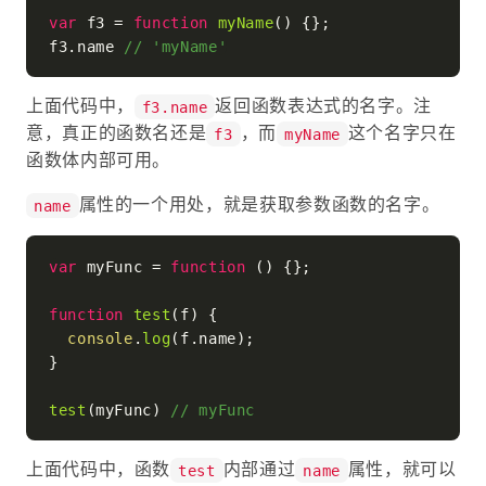
var
 f3 = 
function
myName
(
) {};

f3.
name
// 'myName'
上面代码中，
返回函数表达式的名字。注
f3.name
意，真正的函数名还是
，而
这个名字只在
f3
myName
函数体内部可用。
属性的一个用处，就是获取参数函数的名字。
name
var
 myFunc = 
function
 (
) {};

function
test
(
f
) {

console
.
log
(f.
name
);

}

test
(myFunc) 
// myFunc
上面代码中，函数
内部通过
属性，就可以
test
name