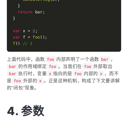
  }

return
 bar;

}

var
 x = 
2
var
 f = 
foo
f
() 
// 1
上面代码中，函数
内部声明了一个函数
，
foo
bar
的作用域绑定
。当我们在
外部取出
bar
foo
foo
执行时，变量
指向的是
内部的
，而不
bar
x
foo
x
是
外部的
。正是这种机制，构成了下文要讲解
foo
x
的“闭包”现象。
参数