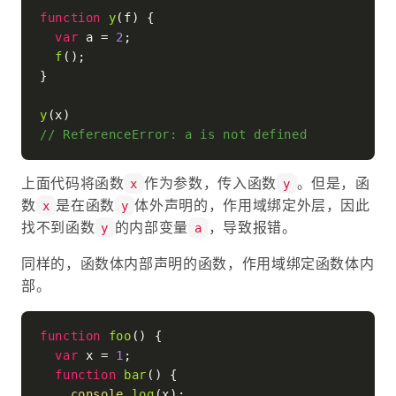
function
y
(
f
) {

var
 a = 
2
;

f
();

}

y
// ReferenceError: a is not defined
上面代码将函数
作为参数，传入函数
。但是，函
x
y
数
是在函数
体外声明的，作用域绑定外层，因此
x
y
找不到函数
的内部变量
，导致报错。
y
a
同样的，函数体内部声明的函数，作用域绑定函数体内
部。
function
foo
(
) {

var
 x = 
1
;

function
bar
(
) {

console
.
log
(x);
