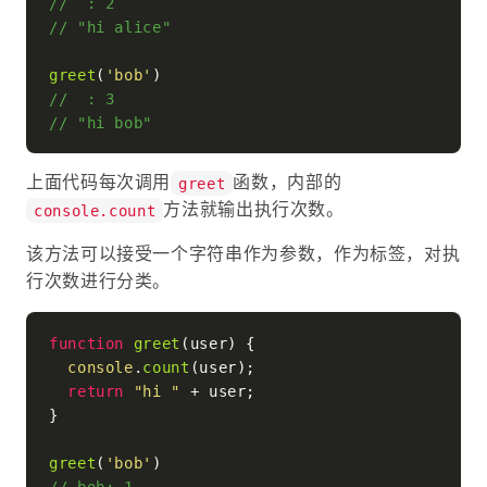
//  : 2
// "hi alice"
greet
(
'bob'
//  : 3
// "hi bob"
上面代码每次调用
函数，内部的
greet
方法就输出执行次数。
console.count
该方法可以接受一个字符串作为参数，作为标签，对执
行次数进行分类。
function
greet
(
user
) {

console
.
count
(user);

return
"hi "
 + user;

}

greet
(
'bob'
// bob: 1