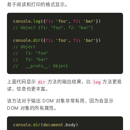
易于阅读和打印的格式显示。
console
.
log
({
f1
: 
'foo'
, 
f2
: 
'bar'
// Object {f1: "foo", f2: "bar"}
console
.
dir
({
f1
: 
'foo'
, 
f2
: 
'bar'
// Object
//   f1: "foo"
//   f2: "bar"
//   __proto__: Object
上面代码显示
方法的输出结果，比
方法更易
dir
log
读，信息也更丰富。
该方法对于输出 DOM 对象非常有用，因为会显示
DOM 对象的所有属性。
console
.
dir
(
document
.
body