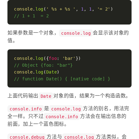
console
.
log
(
' %s + %s '
, 
1
, 
1
, 
'= 2'
// 1 + 1  = 2
如果参数是一个对象，
会显示该对象的
console.log
值。
console
.
log
({
foo
: 
'bar'
// Object {foo: "bar"}
console
.
log
(
Date
// function Date() { [native code] }
上面代码输出
对象的值，结果为一个构造函数。
Date
是
方法的别名，用法完
console.info
console.log
全一样。只不过
方法会在输出信息的
console.info
前面，加上一个蓝色图标。
方法与
方法类似，会
console.debug
console.log