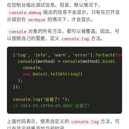
在控制台输出调试信息。但是，默认情况下，
输出的信息不会显示，只有在打开显
console.debug
示级别在
的情况下，才会显示。
verbose
对象的所有方法，都可以被覆盖。因此，可
console
以按照自己的需要，定义
方法。
console.log
[
'log'
, 
'info'
, 
'warn'
, 
'error'
].
forEach
(
funct
console
[method] = 
console
[method].
bind
(

console
,

new
Date
().
toISOString
()

  );

});

console
.
log
(
"出错了！"
// 2014-05-18T09:00.000Z 出错了！
上面代码表示，使用自定义的
方法，可
console.log
以在显示结果添加当前时间。