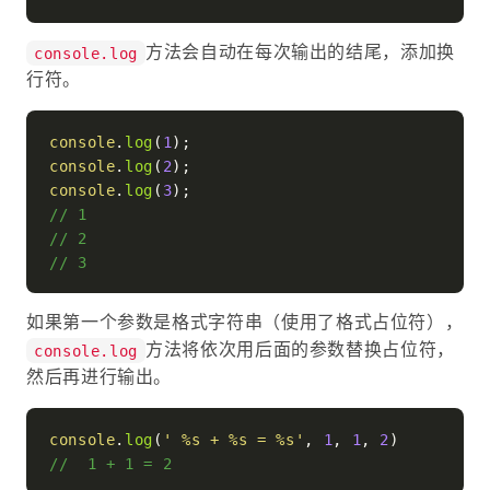
方法会自动在每次输出的结尾，添加换
console.log
行符。
console
.
log
(
1
console
.
log
(
2
console
.
log
(
3
// 1
// 2
// 3
如果第一个参数是格式字符串（使用了格式占位符），
方法将依次用后面的参数替换占位符，
console.log
然后再进行输出。
console
.
log
(
' %s + %s = %s'
, 
1
, 
1
, 
2
//  1 + 1 = 2