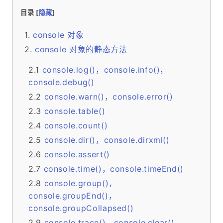
目录 [
隐藏
]
console 对象
console 对象的静态方法
console.log()，console.info()，
console.debug()
console.warn()，console.error()
console.table()
console.count()
console.dir()，console.dirxml()
console.assert()
console.time()，console.timeEnd()
console.group()，
console.groupEnd()，
console.groupCollapsed()
console.trace()，console.clear()