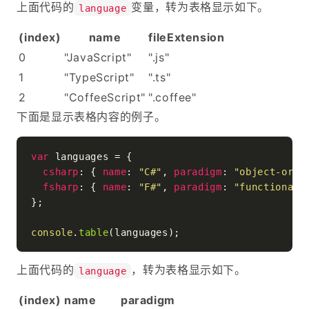
上面代码的
变量，转为表格显示如下。
language
(index)
name
fileExtension
0
"JavaScript"
".js"
1
"TypeScript"
".ts"
2
"CoffeeScript"
".coffee"
下面是显示表格内容的例子。
var
 languages = {

csharp
: { 
name
: 
"C#"
, 
paradigm
: 
"object-orie
fsharp
: { 
name
: 
"F#"
, 
paradigm
: 
"functional"
};

console
.
table
上面代码的
，转为表格显示如下。
language
(index)
name
paradigm