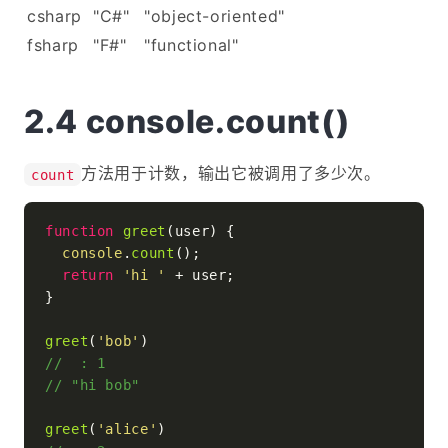
csharp
"C#"
"object-oriented"
fsharp
"F#"
"functional"
console.count()
方法用于计数，输出它被调用了多少次。
count
function
greet
(
user
) {

console
.
count
();

return
'hi '
 + user;

}

greet
(
'bob'
//  : 1
// "hi bob"
greet
(
'alice'