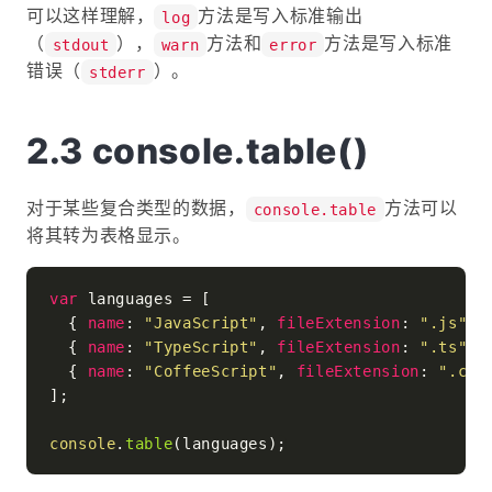
可以这样理解，
方法是写入标准输出
log
（
），
方法和
方法是写入标准
stdout
warn
error
错误（
）。
stderr
console.table()
对于某些复合类型的数据，
方法可以
console.table
将其转为表格显示。
var
 languages = [

  { 
name
: 
"JavaScript"
, 
fileExtension
: 
".js"
 },
  { 
name
: 
"TypeScript"
, 
fileExtension
: 
".ts"
 },
  { 
name
: 
"CoffeeScript"
, 
fileExtension
: 
".cof
];

console
.
table