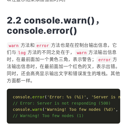
console.warn()，
console.error()
方法和
方法也是在控制台输出信息，它
warn
error
们与
方法的不同之处在于，
方法输出信息
log
warn
时，在最前面加一个黄色三角，表示警告；
方
error
法输出信息时，在最前面加一个红色的叉，表示出错。
同时，还会高亮显示输出文字和错误发生的堆栈。其他
方面都一样。
console
.
error
(
'Error: %s (%i)'
, 
'Server is not
// Error: Server is not responding (500)
console
.
warn
(
'Warning! Too few nodes (%d)'
, 
do
// Warning! Too few nodes (1)