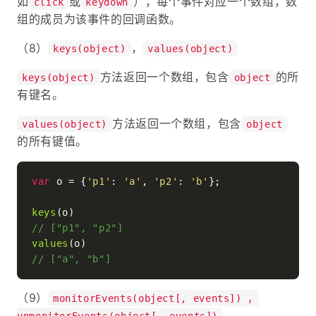
如
或
），每个事件对应一个数组，数
click
keydown
组的成员为该事件的回调函数。
（8）
，
keys(object)
values(object)
方法返回一个数组，包含
的所
keys(object)
object
有键名。
方法返回一个数组，包含
values(object)
object
的所有键值。
var
 o = {
'p1'
: 
'a'
, 
'p2'
: 
'b'
};

keys
// ["p1", "p2"]
values
// ["a", "b"]
（9）
monitorEvents(object[, events]) ，
unmonitorEvents(object[, events])