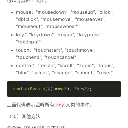
可以分成四个大类。
mouse："mousedown", "mouseup", "click",
"dblclick", "mousemove", "mouseover",
"mouseout", "mousewheel"
key："keydown", "keyup", "keypress",
"textInput"
touch："touchstart", "touchmove",
"touchend", "touchcancel"
control："resize", "scroll", "zoom", "focus",
"blur", "select", "change", "submit", "reset"
monitorEvents
($(
"#msg"
), 
"key"
上面代码表示监听所有
大类的事件。
key
（10）其他方法
命令行 API 还提供以下方法。