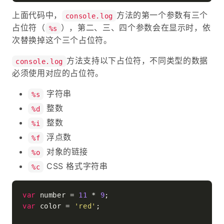
上面代码中，
方法的第一个参数有三个
console.log
占位符（
），第二、三、四个参数会在显示时，依
%s
次替换掉这个三个占位符。
方法支持以下占位符，不同类型的数据
console.log
必须使用对应的占位符。
字符串
%s
整数
%d
整数
%i
浮点数
%f
对象的链接
%o
CSS 格式字符串
%c
var
 number = 
11
 * 
9
var
 color = 
'red'
;
