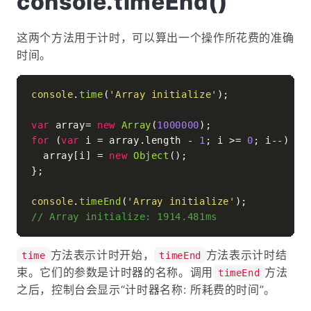
console.timeEnd()
这两个方法用于计时，可以算出一个操作所花费的准确
时间。
console
.
time
(
'Array initialize'
);

var
 array= 
new
Array
(
1000000
for
 (
var
 i = array.
length
 - 
1
; i >= 
0
; i--) {

  array[i] = 
new
Object
();

};

console
.
timeEnd
(
'Array initialize'
// Array initialize: 1914.481ms
方法表示计时开始，
方法表示计时结
time
timeEnd
束。它们的参数是计时器的名称。调用
方法
timeEnd
之后，控制台会显示“计时器名称: 所耗费的时间”。