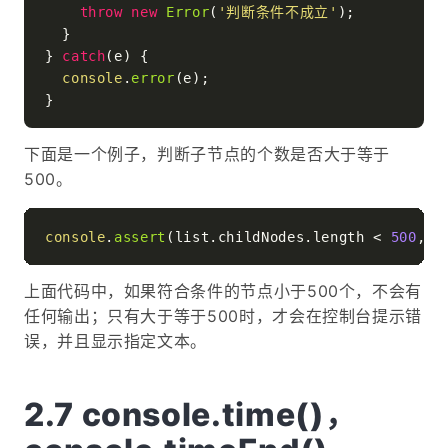
throw
new
Error
(
'判断条件不成立'
);

  }

} 
catch
(e) {

console
.
error
(e);

下面是一个例子，判断子节点的个数是否大于等于
500。
console
.
assert
(list.
childNodes
.
length
 < 
500
, 
'
上面代码中，如果符合条件的节点小于500个，不会有
任何输出；只有大于等于500时，才会在控制台提示错
误，并且显示指定文本。
console.time()，