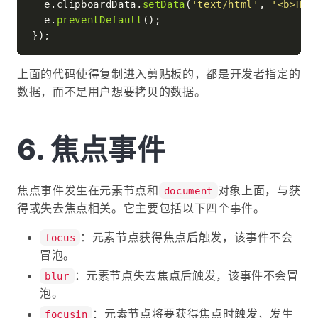
  e.
clipboardData
.
setData
(
'text/html'
, 
'<b>Hel
  e.
preventDefault
();

上面的代码使得复制进入剪贴板的，都是开发者指定的
数据，而不是用户想要拷贝的数据。
焦点事件
焦点事件发生在元素节点和
对象上面，与获
document
得或失去焦点相关。它主要包括以下四个事件。
：元素节点获得焦点后触发，该事件不会
focus
冒泡。
：元素节点失去焦点后触发，该事件不会冒
blur
泡。
：元素节点将要获得焦点时触发，发生
focusin