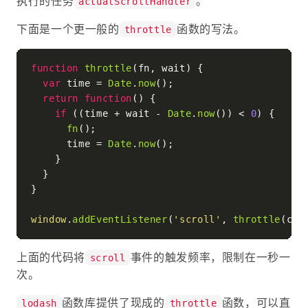
执行的任务
。
actualScrollHandler
下面是一个更一般的
函数的写法。
throttle
function
throttle
(
fn, wait
) {

var
 time = 
Date
.
now
();

return
function
(
) {

if
 ((time + wait - 
Date
.
now
()) < 
0
) {

fn
();

      time = 
Date
.
now
();

    }

  }

}

window
.
addEventListener
(
'scroll'
, 
throttle
(cal
上面的代码将
事件的触发频率，限制在一秒一
scroll
次。
函数库提供了现成的
函数，可以直
lodash
throttle