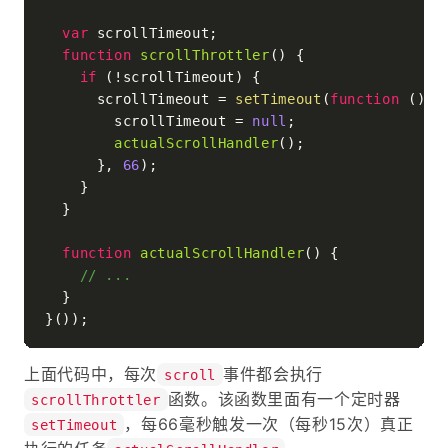
var
 scrollTimeout;

function
scrollThrottler
(
) {

if
 (!scrollTimeout) {

      scrollTimeout = 
setTimeout
(
function
 (
) {

        scrollTimeout = 
null
;

actualScrollHandler
();

      }, 
66
);

    }

  }

function
actualScrollHandler
(
) {

// ...
  }

上面代码中，每次
事件都会执行
scroll
函数。该函数里面有一个定时器
scrollThrottler
，每66毫秒触发一次（每秒15次）真正
setTimeout