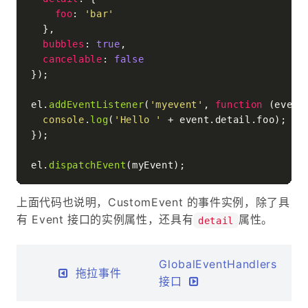
foo
: 
'bar'
  },

bubbles
: 
true
,

cancelable
: 
false
});

el.
addEventListener
(
'myevent'
, 
function
 (
event
console
.
log
(
'Hello '
 + event.
detail
.
foo
);

});

el.
dispatchEvent
上面代码也说明，CustomEvent 的事件实例，除了具
有 Event 接口的实例属性，还具有
属性。
detail
GlobalEventHandlers
拖拉事件
接口