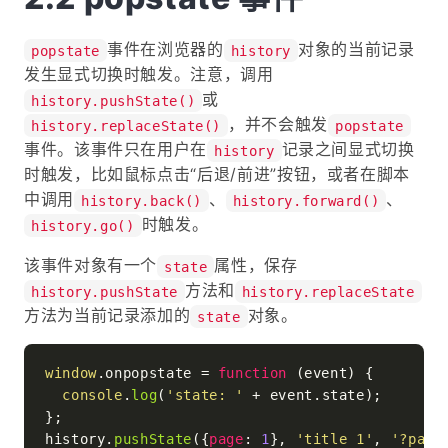
事件在浏览器的
对象的当前记录
popstate
history
发生显式切换时触发。注意，调用
或
history.pushState()
，并不会触发
history.replaceState()
popstate
事件。该事件只在用户在
记录之间显式切换
history
时触发，比如鼠标点击“后退/前进”按钮，或者在脚本
中调用
、
、
history.back()
history.forward()
时触发。
history.go()
该事件对象有一个
属性，保存
state
方法和
history.pushState
history.replaceState
方法为当前记录添加的
对象。
state
window
.
onpopstate
 = 
function
 (
event
) {

console
.
log
(
'state: '
 + event.
state
);

};

history.
pushState
({
page
: 
1
}, 
'title 1'
, 
'?page