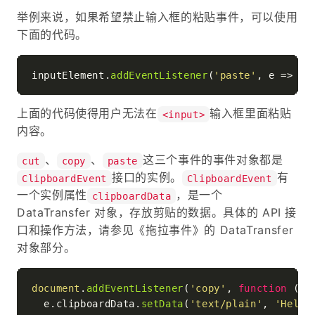
举例来说，如果希望禁止输入框的粘贴事件，可以使用
下面的代码。
inputElement.
addEventListener
(
'paste'
, 
e
 =>
 e.
上面的代码使得用户无法在
输入框里面粘贴
<input>
内容。
、
、
这三个事件的事件对象都是
cut
copy
paste
接口的实例。
有
ClipboardEvent
ClipboardEvent
一个实例属性
，是一个
clipboardData
DataTransfer 对象，存放剪贴的数据。具体的 API 接
口和操作方法，请参见《拖拉事件》的 DataTransfer
对象部分。
document
.
addEventListener
(
'copy'
, 
function
 (
e
) 
  e.
clipboardData
.
setData
(
'text/plain'
, 
'Hello