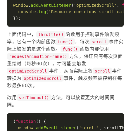
window
.
addEventListener
(
'optimizedScroll'
, 
fun
console
.
log
(
'Resource conscious scroll callb
上面代码中，
函数用于控制事件触发频
throttle()
率，它有一个内部函数
，每次
事件实
func()
scroll
际上触发的是这个函数。
函数内部使用
func()
方法，保证只有每次页面
requestAnimationFrame()
重绘时（每秒60次），才可能会触发
事件，从而实际上将
事件
optimizedScroll
scroll
转换为
事件，触发频率被控制在每
optimizedScroll
秒最多60次。
改用
方法，可以放置更大的时间间
setTimeout()
隔。
(
function
(
) {

window
.
addEventListener
(
'scroll'
, scrollThro