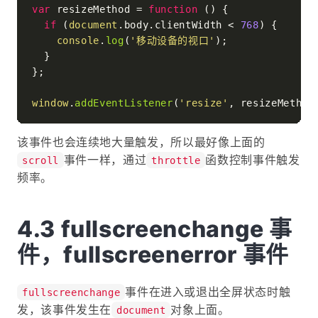
var
 resizeMethod = 
function
 (
) {

if
 (
document
.
body
.
clientWidth
 < 
768
) {

console
.
log
(
'移动设备的视口'
);

  }

};

window
.
addEventListener
(
'resize'
, resizeMethod
该事件也会连续地大量触发，所以最好像上面的
事件一样，通过
函数控制事件触发
scroll
throttle
频率。
fullscreenchange 事
件，fullscreenerror 事件
事件在进入或退出全屏状态时触
fullscreenchange
发，该事件发生在
对象上面。
document