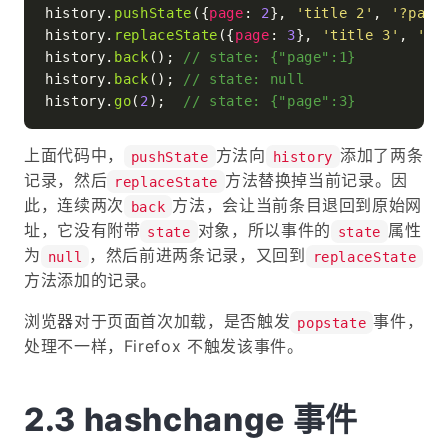
history.
pushState
({
page
: 
2
}, 
'title 2'
, 
'?page
history.
replaceState
({
page
: 
3
}, 
'title 3'
, 
'?p
history.
back
(); 
// state: {"page":1}
history.
back
(); 
// state: null
history.
go
(
2
);  
// state: {"page":3}
上面代码中，
方法向
添加了两条
pushState
history
记录，然后
方法替换掉当前记录。因
replaceState
此，连续两次
方法，会让当前条目退回到原始网
back
址，它没有附带
对象，所以事件的
属性
state
state
为
，然后前进两条记录，又回到
null
replaceState
方法添加的记录。
浏览器对于页面首次加载，是否触发
事件，
popstate
处理不一样，Firefox 不触发该事件。
hashchange 事件