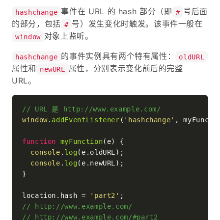
事件在 URL 的 hash 部分（即
号后面
hashchange
#
的部分，包括
号）发生变化时触发。该事件一般在
#
对象上监听。
window
的事件实例具有两个特有属性：
hashchange
oldURL
属性和
属性，分别表示变化前后的完整
newURL
URL。
// URL 是 http://www.example.com/
window
.
addEventListener
(
'hashchange'
, myFunctio
function
myFunction
(
e
) {

console
.
log
(e.
oldURL
);

console
.
log
(e.
newURL
);

}

location.
hash
 = 
'part2'
// http://www.example.com/
// http://www.example.com/#part2