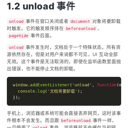
unload 事件
事件在窗口关闭或者
对象将要卸载
unload
document
时触发。它的触发顺序排在
、
beforeunload
事件后面。
pagehide
事件发生时，文档处于一个特殊状态。所有资
unload
源依然存在，但是对用户来说都不可见，UI 互动全部
无效。这个事件是无法取消的，即使在监听函数里面抛
出错误，也不能停止文档的卸载。
window
.
addEventListener
(
'unload'
, 
function
(
eve
console
.
log
(
'文档将要卸载'
);

手机上，浏览器或系统可能会直接丢弃网页，这时该事
件根本不会发生。而且跟
事件一样，
beforeunload
一旦使用了
事件，浏览器就不会缓存当前网
unload