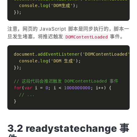
console
.
log
(
'DOM生成'
);

注意，网页的 JavaScript 脚本是同步执行的，脚本一
旦发生堵塞，将推迟触发
事件。
DOMContentLoaded
document
.
addEventListener
(
'DOMContentLoaded'
, 
console
.
log
(
'DOM 生成'
);

});

// 这段代码会推迟触发 DOMContentLoaded 事件
for
(
var
 i = 
0
; i < 
1000000000
; i++) {

// ...
readystatechange 事