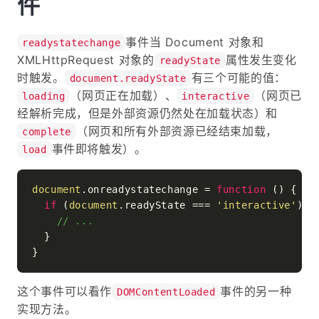
件
事件当 Document 对象和
readystatechange
XMLHttpRequest 对象的
属性发生变化
readyState
时触发。
有三个可能的值：
document.readyState
（网页正在加载）、
（网页已
loading
interactive
经解析完成，但是外部资源仍然处在加载状态）和
（网页和所有外部资源已经结束加载，
complete
事件即将触发）。
load
document
.
onreadystatechange
 = 
function
 (
) {

if
 (
document
.
readyState
 === 
'interactive'
) {

// ...
  }

这个事件可以看作
事件的另一种
DOMContentLoaded
实现方法。