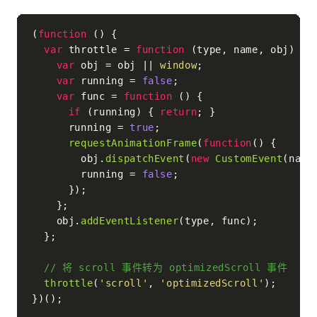
(
function
 (
) {

var
 throttle = 
function
 (
type, name, obj
) {

var
 obj = obj || 
window
;

var
 running = 
false
;

var
 func = 
function
 (
) {

if
 (running) { 
return
; }

      running = 
true
;

requestAnimationFrame
(
function
(
) {

        obj.
dispatchEvent
(
new
CustomEvent
(name)
        running = 
false
;

      });

    };

    obj.
addEventListener
(type, func);

  };

// 将 scroll 事件转为 optimizedScroll 事件
throttle
(
'scroll'
, 
'optimizedScroll'
);

})();
