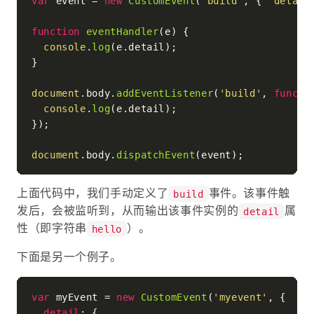
var
 event = 
new
CustomEvent
(
'build'
, { 
'detail
function
eventHandler
(
e
) {

console
.
log
(e.
detail
);

}

document
.
body
.
addEventListener
(
'build'
, 
functi
console
.
log
(e.
detail
);

});

document
.
body
.
dispatchEvent
上面代码中，我们手动定义了
事件。该事件触
build
发后，会被监听到，从而输出该事件实例的
属
detail
性（即字符串
）。
hello
下面是另一个例子。
var
 myEvent = 
new
CustomEvent
(
'myevent'
, {

detail
: {
