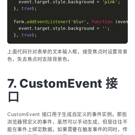
  event.
target
.
style
.
background
 = 
'pink'
;

}, 
true
);

form.
addEventListener
(
'blur'
, 
function
 (
event
) 
  event.
target
.
style
.
background
 = 
''
;

}, 
true
上面代码针对表单的文本输入框，接受焦点时设置背景
色，失去焦点时去除背景色。
CustomEvent 接
口
CustomEvent 接口用于生成自定义的事件实例。那些
浏览器预定义的事件，虽然可以手动生成，但是往往不
能在事件上绑定数据。如果需要在触发事件的同时，传