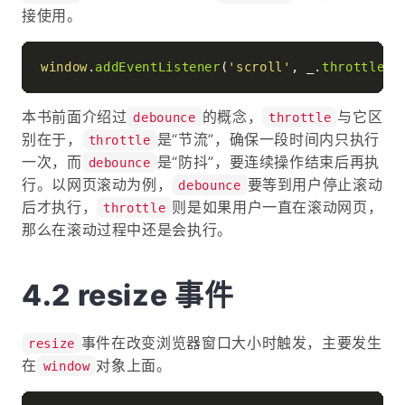
接使用。
window
.
addEventListener
(
'scroll'
, _.
throttle
(c
本书前面介绍过
的概念，
与它区
debounce
throttle
别在于，
是“节流”，确保一段时间内只执行
throttle
一次，而
是“防抖”，要连续操作结束后再执
debounce
行。以网页滚动为例，
要等到用户停止滚动
debounce
后才执行，
则是如果用户一直在滚动网页，
throttle
那么在滚动过程中还是会执行。
resize 事件
事件在改变浏览器窗口大小时触发，主要发生
resize
在
对象上面。
window