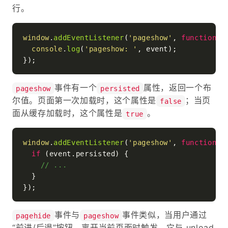
行。
window
.
addEventListener
(
'pageshow'
, 
function
(
e
console
.
log
(
'pageshow: '
, event);

事件有一个
属性，返回一个布
pageshow
persisted
尔值。页面第一次加载时，这个属性是
；当页
false
面从缓存加载时，这个属性是
。
true
window
.
addEventListener
(
'pageshow'
, 
function
(
e
if
 (event.
persisted
) {

// ...
  }

事件与
事件类似，当用户通过
pagehide
pageshow
“前进/后退”按钮，离开当前页面时触发。它与 unload