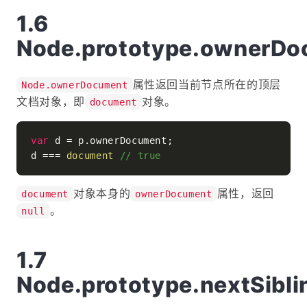
Node.prototype.ownerD
属性返回当前节点所在的顶层
Node.ownerDocument
文档对象，即
对象。
document
var
 d = p.
ownerDocument
;

d === 
document
// true
对象本身的
属性，返回
document
ownerDocument
。
null
Node.prototype.nextSibli