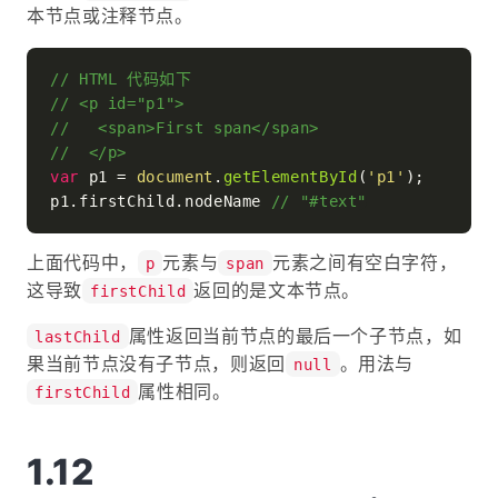
本节点或注释节点。
// HTML 代码如下
// <p id="p1">
//   <span>First span</span>
//  </p>
var
 p1 = 
document
.
getElementById
(
'p1'
);

p1.
firstChild
.
nodeName
// "#text"
上面代码中，
元素与
元素之间有空白字符，
p
span
这导致
返回的是文本节点。
firstChild
属性返回当前节点的最后一个子节点，如
lastChild
果当前节点没有子节点，则返回
。用法与
null
属性相同。
firstChild