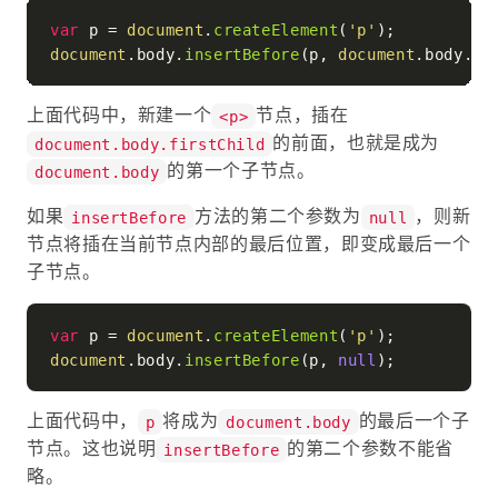
var
 p = 
document
.
createElement
(
'p'
document
.
body
.
insertBefore
(p, 
document
.
body
.
fi
上面代码中，新建一个
节点，插在
<p>
的前面，也就是成为
document.body.firstChild
的第一个子节点。
document.body
如果
方法的第二个参数为
，则新
insertBefore
null
节点将插在当前节点内部的最后位置，即变成最后一个
子节点。
var
 p = 
document
.
createElement
(
'p'
document
.
body
.
insertBefore
(p, 
null
上面代码中，
将成为
的最后一个子
p
document.body
节点。这也说明
的第二个参数不能省
insertBefore
略。