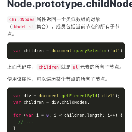
Node.prototype.childNod
属性返回一个类似数组的对象
childNodes
（
集合），成员包括当前节点的所有子节
NodeList
点。
var
 children = 
document
.
querySelector
(
'ul'
).
ch
上面代码中，
就是
元素的所有子节点。
children
ul
使用该属性，可以遍历某个节点的所有子节点。
var
 div = 
document
.
getElementById
(
'div1'
var
 children = div.
childNodes
;

for
 (
var
 i = 
0
; i < children.
length
; i++) {

// ...