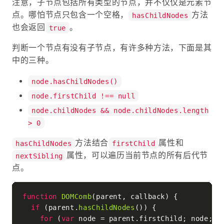
注意，子节点包括所有类型的节点，并不仅仅是元素节
点。哪怕节点只包含一个空格，
方法
hasChildNodes
也会返回
。
true
判断一个节点有没有子节点，有许多种方法，下面是其
中的三种。
node.hasChildNodes()
node.firstChild !== null
node.childNodes && node.childNodes.length
> 0
方法结合
属性和
hasChildNodes
firstChild
属性，可以遍历当前节点的所有后代节
nextSibling
点。
function
DOMComb
(
parent, callback
) {

if
 (parent.
hasChildNodes
()) {

for
 (
var
 node = parent.
firstChild
; node; n