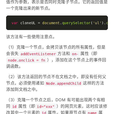
值作为参数，表示是否同时克隆子节点。它的返回值是
一个克隆出来的新节点。
var
 cloneUL = 
document
.
querySelector
(
'ul'
).
clo
该方法有一些使用注意点。
（1）克隆一个节点，会拷贝该节点的所有属性，但是
会丧失
方法和
属性（即
addEventListener
on-
），添加在这个节点上的事件回
node.onclick = fn
调函数。
（2）该方法返回的节点不在文档之中，即没有任何父
节点，必须使用诸如
这样的方法
Node.appendChild
添加到文档之中。
（3）克隆一个节点之后，DOM 有可能出现两个有相
同
属性（即
）的网页元素，这时应该修
id
id="xxx"
改其中一个元素的
属性。如果原节点有
属
id
name