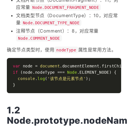
应常量
Node.DOCUMENT_FRAGMENT_NODE
文档类型节点（DocumentType）：10，对应常
量
Node.DOCUMENT_TYPE_NODE
注释节点（Comment）：8，对应常量
Node.COMMENT_NODE
确定节点类型时，使用
属性是常用方法。
nodeType
var
 node = 
document
.
documentElement
.
firstChild
if
 (node.
nodeType
 === 
Node
.
ELEMENT_NODE
) {

console
.
log
(
'该节点是元素节点'
);

Node.prototype.nodeNam