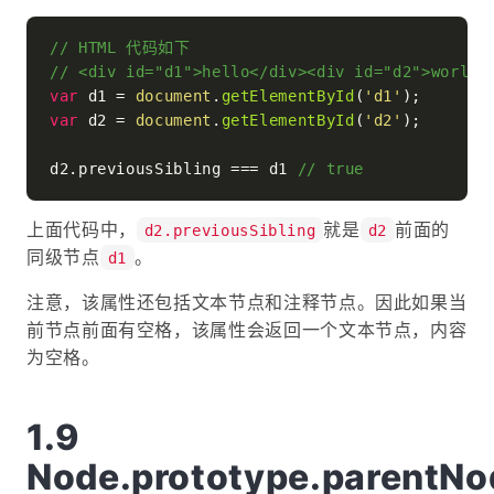
// HTML 代码如下
// <div id="d1">hello</div><div id="d2">world<
var
 d1 = 
document
.
getElementById
(
'd1'
var
 d2 = 
document
.
getElementById
(
'd2'
);

d2.
previousSibling
 === d1 
// true
上面代码中，
就是
前面的
d2.previousSibling
d2
同级节点
。
d1
注意，该属性还包括文本节点和注释节点。因此如果当
前节点前面有空格，该属性会返回一个文本节点，内容
为空格。
Node.prototype.parentNo