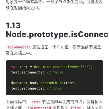
对象是一个动态集合，一旦子节点发生变化，立刻会反
映在返回结果之中。
Node.prototype.isConnec
属性返回一个布尔值，表示当前节点是
isConnected
否在文档之中。
var
 test = 
document
.
createElement
(
'p'
);

test.
isConnected
// false
document
.
body
.
appendChild
(test);

test.
isConnected
// true
上面代码中，
节点是脚本生成的节点，没有插入
test
文档之前，
属性返回
，插入之后
isConnected
false