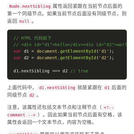
属性返回紧跟在当前节点后面的
Node.nextSibling
第一个同级节点。如果当前节点后面没有同级节点，则
返回
。
null
// HTML 代码如下
// <div id="d1">hello</div><div id="d2">world<
var
 d1 = 
document
.
getElementById
(
'd1'
var
 d2 = 
document
.
getElementById
(
'd2'
);

d1.
nextSibling
 === d2 
// true
上面代码中，
就是紧跟在
后面的
d1.nextSibling
d1
同级节点
。
d2
注意，该属性还包括文本节点和注释节点（
<!--
）。因此如果当前节点后面有空格，该
comment -->
属性会返回一个文本节点，内容为空格。