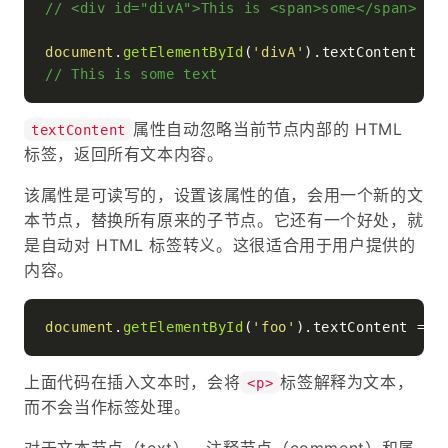
// <div id="divA">This is <span>some</span> te
document
.
getElementById
(
'divA'
).
textContent
// This is some text
属性自动忽略当前节点内部的 HTML
textContent
标签，返回所有文本内容。
该属性是可读写的，设置该属性的值，会用一个新的文
本节点，替换所有原来的子节点。它还有一个好处，就
是自动对 HTML 标签转义。这很适合用于用户提供的
内容。
document
.
getElementById
(
'foo'
).
textContent
 = 
'
上面代码在插入文本时，会将
标签解释为文本，
<p>
而不会当作标签处理。
对于文本节点（text）、注释节点（comment）和属