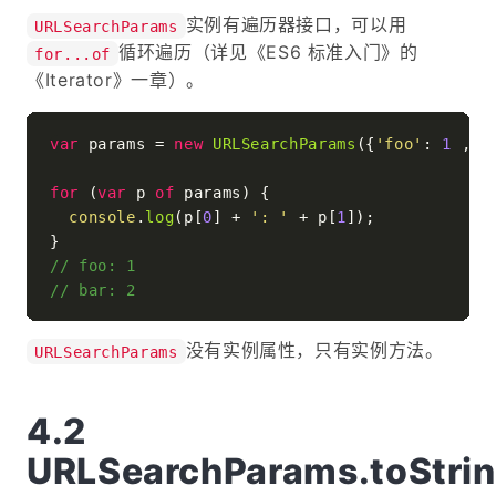
实例有遍历器接口，可以用
URLSearchParams
循环遍历（详见《ES6 标准入门》的
for...of
《Iterator》一章）。
var
 params = 
new
URLSearchParams
({
'foo'
: 
1
 , 
'
for
 (
var
 p 
of
 params) {

console
.
log
(p[
0
] + 
': '
 + p[
1
]);

// foo: 1
// bar: 2
没有实例属性，只有实例方法。
URLSearchParams
URLSearchParams.toStrin