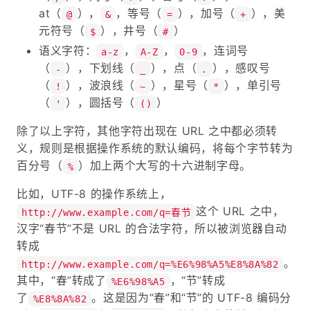
at（
），
，等号（
），加号（
），美
@
&
=
+
元符号（
），井号（
）
$
#
语义字符：
，
，
，连词号
a-z
A-Z
0-9
（
），下划线（
），点（
），感叹号
-
_
.
（
），波浪线（
），星号（
），单引号
!
~
*
（
），圆括号（
）
'
()
除了以上字符，其他字符出现在 URL 之中都必须转
义，规则是根据操作系统的默认编码，将每个字节转为
百分号（
）加上两个大写的十六进制字母。
%
比如，UTF-8 的操作系统上，
这个 URL 之中，
http://www.example.com/q=春节
汉字“春节”不是 URL 的合法字符，所以被浏览器自动
转成
。
http://www.example.com/q=%E6%98%A5%E8%8A%82
其中，“春”转成了
，“节”转成
%E6%98%A5
了
。这是因为“春”和“节”的 UTF-8 编码分
%E8%8A%82