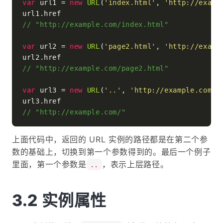
var
 url1 = 
new
URL
(
'index.html'
, 
'http://examp
url1.
href
// "http://example.com/index.html"
var
 url2 = 
new
URL
(
'page2.html'
, 
'http://examp
url2.
href
// "http://example.com/page2.html"
var
 url3 = 
new
URL
(
'..'
, 
'http://example.com/a
url3.
href
// "http://example.com/"
上面代码中，返回的 URL 实例的路径都是在第二个参
数的基础上，切换到第一个参数得到的。最后一个例子
里面，第一个参数是
，表示上层路径。
..
实例属性