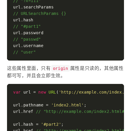
// "?x=111"
url.
searchParams
// URLSearchParams {}
url.
hash
// "#part1"
url.
password
// "passwd"
url.
username
// "user"
这些属性里面，只有
属性是只读的，其他属性
origin
都可写，并且会立即生效。
var
 url = 
new
URL
(
'http://example.com/index.ht
url.
pathname
 = 
'index2.html'
;

url.
href
// "http://example.com/index2.html#pa
url.
hash
 = 
'#part2'
;

url.
href
// "http://example.com/index2.html#pa