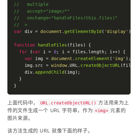
//   multiple
//   accept="image/*"
//   onchange="handleFiles(this.files)"
//  >
var
 div = 
document
.
getElementById
(
'display'
);

function
handleFiles
(
files
) {

for
 (
var
 i = 
0
; i < files.
length
; i++) {

var
 img = 
document
.
createElement
(
'img'
);

    img.
src
 = 
window
.
URL
.
createObjectURL
(files[
    div.
appendChild
(img);

  }

上面代码中，
方法用来为上
URL.createObjectURL()
传的文件生成一个 URL 字符串，作为
元素的
<img>
图片来源。
该方法生成的 URL 就像下面的样子。