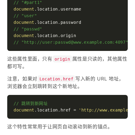
// "#part1"
document
.
location
.
username
// "user"
document
.
location
.
password
// "passwd"
document
.
location
.
origin
// "http://user:passwd@www.example.com:4097"
这些属性里面，只有
属性是只读的，其他属性
origin
都可写。
注意，如果对
写入新的 URL 地址，
Location.href
浏览器会立刻跳转到这个新地址。
// 跳转到新网址
document
.
location
.
href
 = 
'http://www.example.c
这个特性常常用于让网页自动滚动到新的锚点。