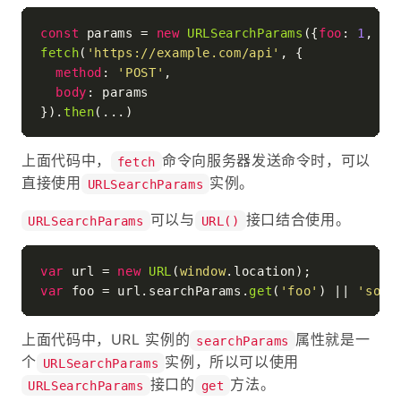
const
 params = 
new
URLSearchParams
({
foo
: 
1
, 
ba
fetch
(
'https://example.com/api'
, {

method
: 
'POST'
,

body
: params

}).
then
上面代码中，
命令向服务器发送命令时，可以
fetch
直接使用
实例。
URLSearchParams
可以与
接口结合使用。
URLSearchParams
URL()
var
 url = 
new
URL
(
window
.
location
var
 foo = url.
searchParams
.
get
(
'foo'
) || 
'some
上面代码中，URL 实例的
属性就是一
searchParams
个
实例，所以可以使用
URLSearchParams
接口的
方法。
URLSearchParams
get