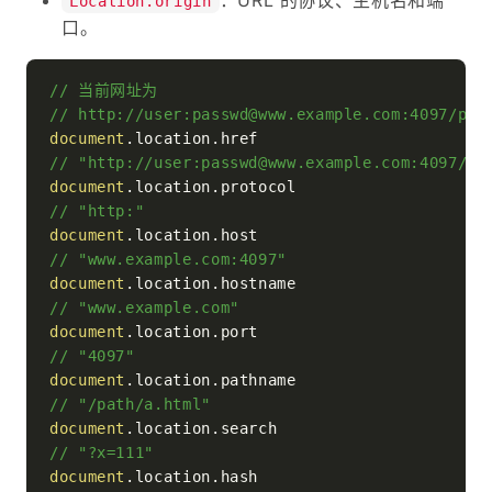
Location.origin
口。
// 当前网址为
// http://user:passwd@www.example.com:4097/pat
document
.
location
.
href
// "http://user:passwd@www.example.com:4097/pa
document
.
location
.
protocol
// "http:"
document
.
location
.
host
// "www.example.com:4097"
document
.
location
.
hostname
// "www.example.com"
document
.
location
.
port
// "4097"
document
.
location
.
pathname
// "/path/a.html"
document
.
location
.
search
// "?x=111"
document
.
location
.
hash