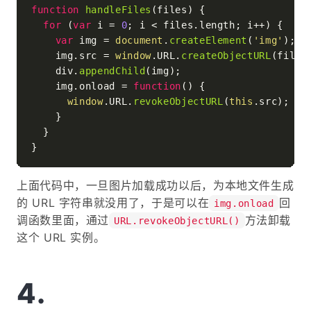
function
handleFiles
(
files
) {

for
 (
var
 i = 
0
; i < files.
length
; i++) {

var
 img = 
document
.
createElement
(
'img'
);

    img.
src
 = 
window
.
URL
.
createObjectURL
(files[
    div.
appendChild
(img);

    img.
onload
 = 
function
(
) {

window
.
URL
.
revokeObjectURL
(
this
.
src
);

    }

  }

上面代码中，一旦图片加载成功以后，为本地文件生成
的 URL 字符串就没用了，于是可以在
回
img.onload
调函数里面，通过
方法卸载
URL.revokeObjectURL()
这个 URL 实例。