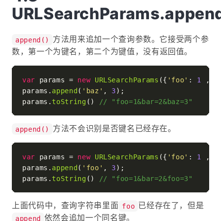
URLSearchParams.append
方法用来追加一个查询参数。它接受两个参
append()
数，第一个为键名，第二个为键值，没有返回值。
var
 params = 
new
URLSearchParams
({
'foo'
: 
1
 , 
'
params.
append
(
'baz'
, 
3
);

params.
toString
() 
// "foo=1&bar=2&baz=3"
方法不会识别是否键名已经存在。
append()
var
 params = 
new
URLSearchParams
({
'foo'
: 
1
 , 
'
params.
append
(
'foo'
, 
3
);

params.
toString
() 
// "foo=1&bar=2&foo=3"
上面代码中，查询字符串里面
已经存在了，但是
foo
依然会追加一个同名键。
append