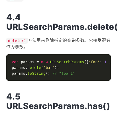
URLSearchParams.delete(
方法用来删除指定的查询参数。它接受键名
delete()
作为参数。
var
 params = 
new
URLSearchParams
({
'foo'
: 
1
 , 
'
params.
delete
(
'bar'
);

params.
toString
() 
// "foo=1"
URLSearchParams.has()