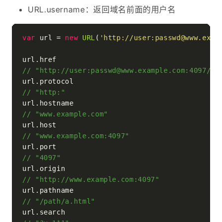
URL.username：返回域名前面的用户名
var
 url = 
new
URL
(
'http://user:passwd@www.exam
url.
href
// "http://user:passwd@www.example.com:4097/pa
url.
protocol
// "http:"
url.
hostname
// "www.example.com"
url.
host
// "www.example.com:4097"
url.
port
// "4097"
url.
origin
// "http://www.example.com:4097"
url.
pathname
// "/path/a.html"
url.
search