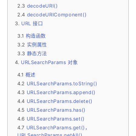
decodeURI()
decodeURIComponent()
URL 接口
构造函数
实例属性
静态方法
URLSearchParams 对象
概述
URLSearchParams.toString()
URLSearchParams.append()
URLSearchParams.delete()
URLSearchParams.has()
URLSearchParams.set()
URLSearchParams.get()，
URLSearchParams.getAll()