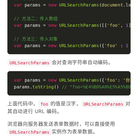
var
 params = 
new
URLSearchParams
(
document
.
loca
// 方法二：传入数组
var
 params = 
new
URLSearchParams
([[
'foo'
, 
1
], 
// 方法三：传入对象
var
 params = 
new
URLSearchParams
({
'foo'
 : 
1
 , 
会对查询字符串自动编码。
URLSearchParams
var
 params = 
new
URLSearchParams
({
'foo'
: 
'你好'
params.
toString
() 
// "foo=%E4%BD%A0%E5%A5%BD"
上面代码中，
的值是汉字，
对
foo
URLSearchParams
其自动进行 URL 编码。
浏览器向服务器发送表单数据时，可以直接使用
实例作为表单数据。
URLSearchParams