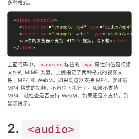
多种格式。
<
video
controls
>
<
source
src
=
"example.mp4"
type
=
"video/mp4"
>
<
source
src
=
"example.webm"
type
=
"video/webm"
<
p
>
你的浏览器不支持 HTML5 视频，请下载
<
a
href
=
"e
</
video
>
上面代码中，
标签的
属性的值是视频
<source>
type
文件的 MIME 类型，上例指定了两种格式的视频文
件：MP4 和 WebM。如果浏览器支持 MP4，就加载
MP4 格式的视频，不再往下执行了。如果不支持
MP4，就检查是否支持 WebM，如果还是不支持，则
显示提示。
<audio>