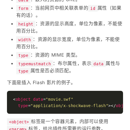
：当前网页中相关联表单的
属性（如果
form
id
有的话）。
：资源的显示高度，单位为像素，不能使
height
用百分比。
：资源的显示宽度，单位为像素，不能使
width
用百分比。
：资源的 MIME 类型。
type
：布尔属性，表示
属性与
typemustmatch
data
属性是否必须匹配。
type
下面是插入 Flash 影片的例子。
<
object
data
=
"movie.swf"
type
=
"application/x-shockwave-flash"
>
</
objec
标签是一个容器元素，内部可以使用
<object>
标签，给出插件所需要的运行参数。
<param>