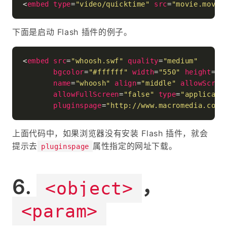
<
embed
type
=
"video/quicktime"
src
=
"movie.mov"
下面是启动 Flash 插件的例子。
<
embed
src
=
"whoosh.swf"
quality
=
"medium"
bgcolor
=
"#ffffff"
width
=
"550"
height
=
"4
name
=
"whoosh"
align
=
"middle"
allowScrip
allowFullScreen
=
"false"
type
=
"applicati
pluginspage
=
"http://www.macromedia.com/
上面代码中，如果浏览器没有安装 Flash 插件，就会
提示去
属性指定的网址下载。
pluginspage
，
<object>
<param>