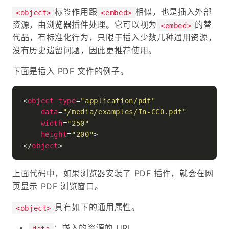
标签作用跟
相似，也是插入外部
<object>
<embed>
资源，由浏览器插件处理。它可以视为
的替
<embed>
代品，有标准化行为，只限于插入少数几种通用资源，
没有历史遗留问题，因此更推荐使用。
下面是插入 PDF 文件的例子。
<
object
type
=
"application/pdf"
data
=
"/media/examples/In-CC0.pdf"
width
=
"250"
height
=
"200"
>
</
object
>
上面代码中，如果浏览器安装了 PDF 插件，就会在网
页显示 PDF 浏览窗口。
具有如下的通用属性。
<object>
：嵌入的资源的 URL。
data