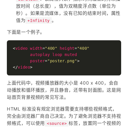
放时间（总长度），值为双精度浮点数（单位为
秒）。如果是流媒体，没有已知的结束时间，属性
值为
。
+Infinity
下面是一个例子。
<
video
width
=
"400"
height
=
"400"
autoplay
loop
muted
poster
=
"poster.png"
>
</
video
>
上面代码中，视频播放器的大小是 400 x 400，会自
动播放和循环播放，并且静音，还带有封面图。这是网
站首页背景视频的常见写法。
HTML 标准没有规定浏览器需要支持哪些视频格式，
完全由浏览器厂商自己决定。为了避免浏览器不支持视
频格式，可以使用
标签，放置同一个视频的
<source>