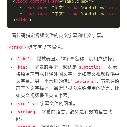
<
video
controls
src
=
"sample.mp4"
>
<
track
label
=
"英文"
kind
=
"subtitles"
src
=
"su
<
track
label
=
"中文"
kind
=
"subtitles"
src
=
"su
</
video
>
上面代码指定视频文件的英文字幕和中文字幕。
标签有以下属性。
<track>
：播放器显示的字幕名称，供用户选择。
label
：字幕的类型，默认是
，表示
kind
subtitles
将原始声音成翻译外国文字，比如英文视频提供中
文字幕。另一个常见的值是
，表示原始
captions
声音的文字描述，通常是视频原始使用的语言，比
如英文视频提供英文字幕。
：vtt 字幕文件的网址。
src
：字幕的语言，必须是有效的语言代
srclang
码。
：是否默认打开，布尔属性。