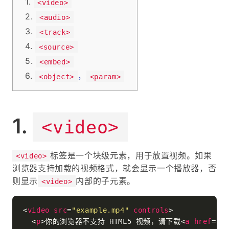
<video>
<audio>
<track>
<source>
<embed>
，
<object>
<param>
<video>
标签是一个块级元素，用于放置视频。如果
<video>
浏览器支持加载的视频格式，就会显示一个播放器，否
则显示
内部的子元素。
<video>
<
video
src
=
"example.mp4"
controls
>
<
p
>
你的浏览器不支持 HTML5 视频，请下载
<
a
href
=
"e