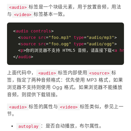
标签是一个块级元素，用于放置音频，用法
<audio>
与
标签基本一致。
<video>
<
audio
controls
>
<
source
src
=
"foo.mp3"
type
=
"audio/mp3"
>
<
source
src
=
"foo.ogg"
type
=
"audio/ogg"
>
<
p
>
你的浏览器不支持 HTML5 音频，请直接下载
<
a
href
</
audio
>
上面代码中，
标签内部使用
标
<audio>
<source>
签，指定了两种音频格式：优先使用 MP3 格式，如果
浏览器不支持则使用 Ogg 格式。如果浏览器不能播放
音频，则提供下载链接。
标签的属性与
标签类似，参见上一
<audio>
<video>
节。
：是否自动播放，布尔属性。
autoplay