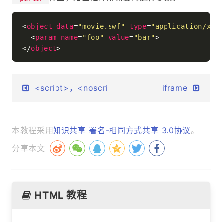
<
object
data
=
"movie.swf"
type
=
"application/x-s
<
param
name
=
"foo"
value
=
"bar"
>
</
object
>
<script>，<noscript>
iframe
本教程采用
知识共享 署名-相同方式共享 3.0协议
。
分享本文
HTML 教程