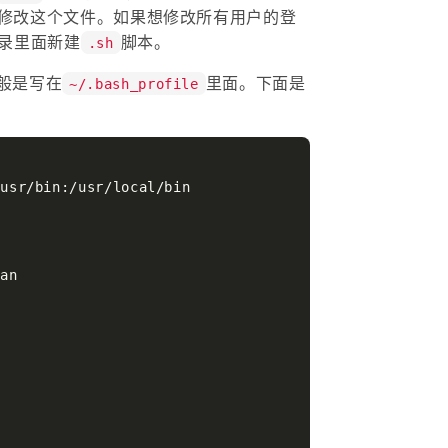
修改这个文件。如果想修改所有用户的登
录里面新建
脚本。
.sh
般是写在
里面。下面是
~/.bash_profile
。
usr/bin:/usr/local/bin

an
