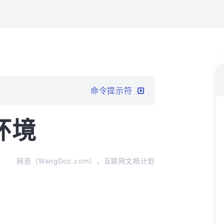
命令提示符
动环境
网道（WangDoc.com），互联网文档计划