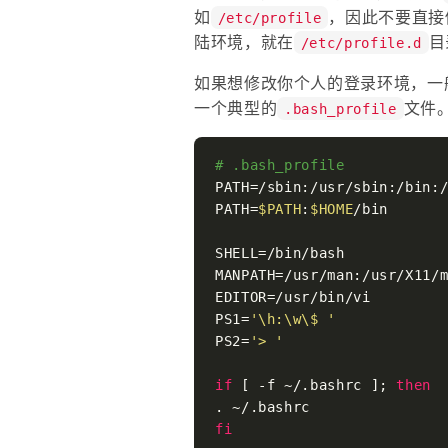
如
，因此不要直接
/etc/profile
陆环境，就在
目
/etc/profile.d
如果想修改你个人的登录环境，一
一个典型的
文件
.bash_profile
# .bash_profile
PATH=/sbin:/usr/sbin:/bin:/
PATH=
$PATH
:
$HOME
/bin

SHELL=/bin/bash

MANPATH=/usr/man:/usr/X11/m
EDITOR=/usr/bin/vi

PS1=
'\h:\w\$ '
PS2=
'> '
if
 [ -f ~/.bashrc ]; 
then
fi