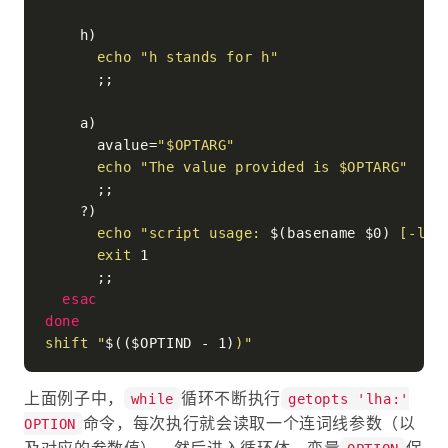
    h)

echo
"h stands for h"
      ;;

    a)

      avalue=
"
$OPTARG
"
echo
"The value provided is 
$OPTARG
"
      ;;

    ?)

echo
"script usage: 
$(basename $0)
 [-l] 
exit
 1

      ;;

esac
done
shift
"
$(($OPTIND - 1)
)"
上面例子中，
循环不断执行
while
getopts 'lha:'
命令，每次执行就会读取一个连词线参数（以
OPTION
及对应的参数值），然后进入循环体。变量
保