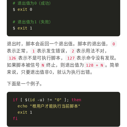
# 退出值为0（成功）
$ 
exit
 0

# 退出值为1（失败）
$ 
exit
退出时，脚本会返回一个退出值。脚本的退出值，
0
表示正常，
表示发生错误，
表示用法不对，
1
2
表示不是可执行脚本，
表示命令没有发现。
126
127
如果脚本被信号
终止，则退出值为
。简单
N
128 + N
来说，只要退出值非0，就认为执行出错。
下面是一个例子。
if
 [ $(
id
 -u) != 
"0"
 ]; 
then
echo
"根用户才能执行当前脚本"
exit
fi