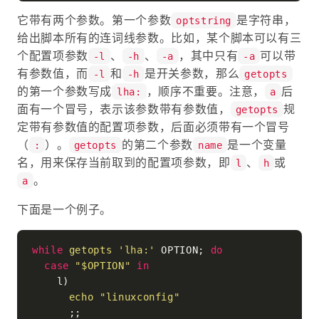
它带有两个参数。第一个参数
是字符串，
optstring
给出脚本所有的连词线参数。比如，某个脚本可以有三
个配置项参数
、
、
，其中只有
可以带
-l
-h
-a
-a
有参数值，而
和
是开关参数，那么
-l
-h
getopts
的第一个参数写成
，顺序不重要。注意，
后
lha:
a
面有一个冒号，表示该参数带有参数值，
规
getopts
定带有参数值的配置项参数，后面必须带有一个冒号
（
）。
的第二个参数
是一个变量
:
getopts
name
名，用来保存当前取到的配置项参数，即
、
或
l
h
。
a
下面是一个例子。
while
getopts
'lha:'
 OPTION; 
do
case
"
$OPTION
"
in
    l)

echo
"linuxconfig"
      ;;
