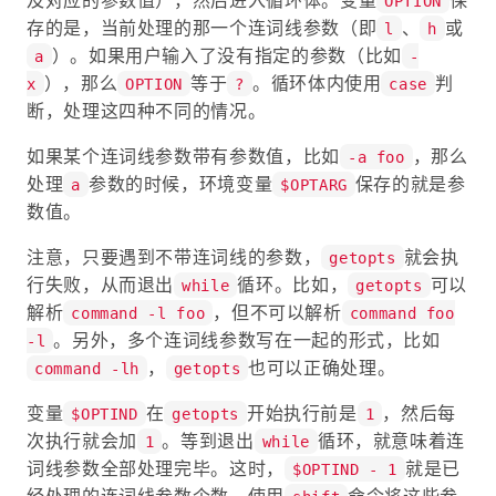
OPTION
存的是，当前处理的那一个连词线参数（即
、
或
l
h
）。如果用户输入了没有指定的参数（比如
a
-
），那么
等于
。循环体内使用
判
x
OPTION
?
case
断，处理这四种不同的情况。
如果某个连词线参数带有参数值，比如
，那么
-a foo
处理
参数的时候，环境变量
保存的就是参
a
$OPTARG
数值。
注意，只要遇到不带连词线的参数，
就会执
getopts
行失败，从而退出
循环。比如，
可以
while
getopts
解析
，但不可以解析
command -l foo
command foo
。另外，多个连词线参数写在一起的形式，比如
-l
，
也可以正确处理。
command -lh
getopts
变量
在
开始执行前是
，然后每
$OPTIND
getopts
1
次执行就会加
。等到退出
循环，就意味着连
1
while
词线参数全部处理完毕。这时，
就是已
$OPTIND - 1
经处理的连词线参数个数，使用
命令将这些参