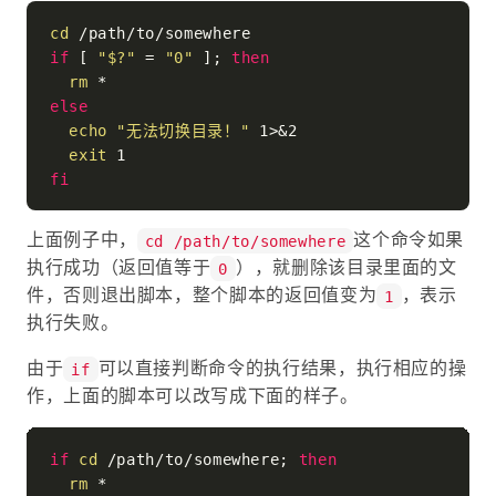
cd
if
 [ 
"$?"
 = 
"0"
 ]; 
then
rm
else
echo
"无法切换目录！"
 1>&2

exit
fi
上面例子中，
这个命令如果
cd /path/to/somewhere
执行成功（返回值等于
），就删除该目录里面的文
0
件，否则退出脚本，整个脚本的返回值变为
，表示
1
执行失败。
由于
可以直接判断命令的执行结果，执行相应的操
if
作，上面的脚本可以改写成下面的样子。
if
cd
 /path/to/somewhere; 
then
rm