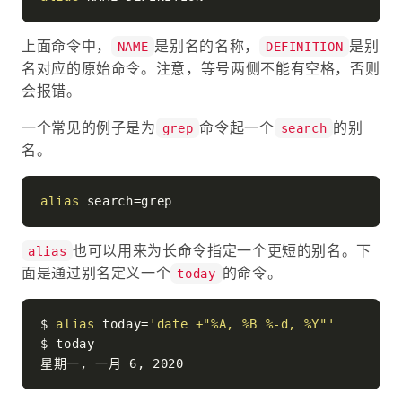
上面命令中，
是别名的名称，
是别
NAME
DEFINITION
名对应的原始命令。注意，等号两侧不能有空格，否则
会报错。
一个常见的例子是为
命令起一个
的别
grep
search
名。
alias
也可以用来为长命令指定一个更短的别名。下
alias
面是通过别名定义一个
的命令。
today
$ 
alias
 today=
'date +"%A, %B %-d, %Y"'
$ today
