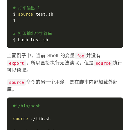
# 打印输出 1
$ 
source
 test.sh

1

# 打印输出空字符串
上面例子中，当前 Shell 的变量
并没有
foo
，所以直接执行无法读取，但是
执行
export
source
可以读取。
命令的另一个用途，是在脚本内部加载外部
source
库。
#!/bin/bash
source
 ./lib.sh
