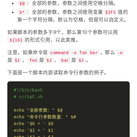
：全部的参数，参数之间使用空格分隔。
$@
：全部的参数，参数之间使用变量
值的
$*
$IFS
第一个字符分隔，默认为空格，但是可以自定义。
如果脚本的参数多于9个，那么第10个参数可以用
的形式引用，以此类推。
${10}
注意，如果命令是
，那么
command -o foo bar
-o
是
，
是
，
是
。
$1
foo
$2
bar
$3
下面是一个脚本内部读取命令行参数的例子。
#!/bin/bash
# script.sh
echo
"全部参数："
$@
echo
"命令行参数数量："
$#
echo
'$0 = '
$0
echo
'$1 = '
$1