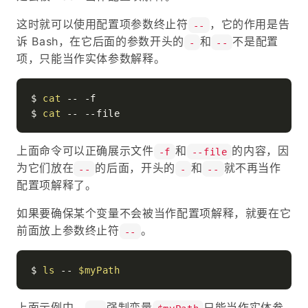
这时就可以使用配置项参数终止符
，它的作用是告
--
诉 Bash，在它后面的参数开头的
和
不是配置
-
--
项，只能当作实体参数解释。
$ 
cat
 -- -f

$ 
cat
上面命令可以正确展示文件
和
的内容，因
-f
--file
为它们放在
的后面，开头的
和
就不再当作
--
-
--
配置项解释了。
如果要确保某个变量不会被当作配置项解释，就要在它
前面放上参数终止符
。
--
$ 
ls
 -- 
$myPath
上面示例中，
强制变量
只能当作实体参