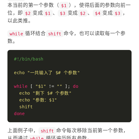
本当前的第一个参数（
），使得后面的参数向前一
$1
位，即
变成
、
变成
、
变成
，
$2
$1
$3
$2
$4
$3
以此类推。
循环结合
命令，也可以读取每一个参
while
shift
数。
#!/bin/bash
echo
"一共输入了 
$#
 个参数"
while
 [ 
"
$1
"
 != 
""
 ]; 
do
echo
"剩下 
$#
 个参数"
echo
"参数：
$1
"
shift
done
上面例子中，
命令每次移除当前第一个参数，
shift
从而通过
循环遍历所有参数。
while