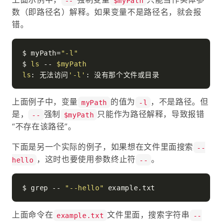
--
$myPath
数（即路径名）解释。如果变量不是路径名，就会报
错。
$ myPath=
"-l"
$ 
ls
 -- 
$myPath
ls
: 无法访问
'-l'
上面例子中，变量
的值为
，不是路径。但
myPath
-l
是，
强制
只能作为路径解释，导致报错
--
$myPath
“不存在该路径”。
下面是另一个实际的例子，如果想在文件里面搜索
--
，这时也要使用参数终止符
。
hello
--
$ grep -- 
"--hello"
上面命令在
文件里面，搜索字符串
example.txt
--