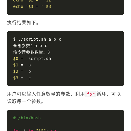
echo
'$2 = '
$2
echo
'$3 = '
$3
执行结果如下。
$ ./script.sh a b c

全部参数：a b c

$0
$1
$2
$3
用户可以输入任意数量的参数，利用
循环，可以
for
读取每一个参数。
#!/bin/bash
for
 i 
in
"
$@
"
; 
do