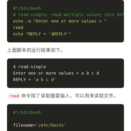
#!/bin/bash
# read-single: read multiple values into defau
echo
 -n 
"Enter one or more values > "
read
echo
"REPLY = '
$REPLY
'"
上面脚本的运行结果如下。
$ read-single

Enter one or more values > a b c d

REPLY = 
'a b c d'
命令除了读取键盘输入，可以用来读取文件。
read
#!/bin/bash
filename=
'/etc/hosts'