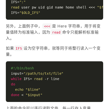
IFS=
":"
read
 user pw uid gid name home shell <<< 
"
$fil
IFS=
"
$OLD_IFS
"
另外，上面例子中，
是 Here 字符串，用于将变
<<<
量值转为标准输入，因为
命令只能解析标准输
read
入。
如果
设为空字符串，就等同于将整行读入一个变
IFS
量。
#!/bin/bash
input=
"/path/to/txt/file"
while
 IFS= 
read
do
echo
"
$line
"
done
 < 
"
$input
"
上面的命令可以逐行读取文件，每一行存入变量