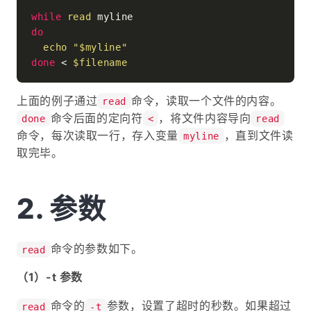
while
read
do
echo
"
$myline
"
done
 < 
$filename
上面的例子通过
命令，读取一个文件的内容。
read
命令后面的定向符
，将文件内容导向
done
<
read
命令，每次读取一行，存入变量
，直到文件读
myline
取完毕。
参数
命令的参数如下。
read
（1）-t 参数
命令的
参数，设置了超时的秒数。如果超过
read
-t