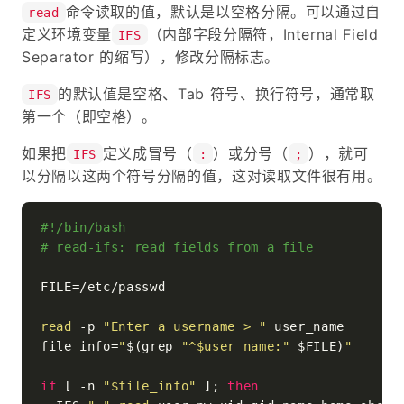
命令读取的值，默认是以空格分隔。可以通过自
read
定义环境变量
（内部字段分隔符，Internal Field
IFS
Separator 的缩写），修改分隔标志。
的默认值是空格、Tab 符号、换行符号，通常取
IFS
第一个（即空格）。
如果把
定义成冒号（
）或分号（
），就可
IFS
:
;
以分隔以这两个符号分隔的值，这对读取文件很有用。
#!/bin/bash
# read-ifs: read fields from a file
FILE=/etc/passwd

read
 -p 
"Enter a username > "
 user_name

file_info=
"
$(grep 
"^
$user_name
:"
 $FILE)
"
if
 [ -n 
"
$file_info
"
 ]; 
then