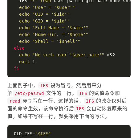
  IFS=
":"
read
 user pw uid gid name home shell
echo
"User = '
$user
'"
echo
"UID = '
$uid
'"
echo
"GID = '
$gid
'"
echo
"Full Name = '
$name
'"
echo
"Home Dir. = '
$home
'"
echo
"Shell = '
$shell
'"
else
echo
"No such user '
$user_name
'"
 >&2

exit
fi
上面例子中，
设为冒号，然后用来分
IFS
解
文件的一行。
的赋值命令和
/etc/passwd
IFS
命令写在一行，这样的话，
的改变仅对后
read
IFS
面的命令生效，该命令执行后
会自动恢复原来的
IFS
值。如果不写在一行，就要采用下面的写法。
OLD_IFS=
"
$IFS
"