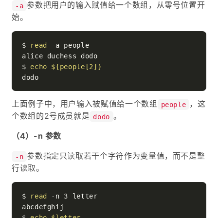
参数把用户的输入赋值给一个数组，从零号位置开
-a
始。
$ 
read
 -a people

alice duchess dodo

$ 
echo
${people[2]}
上面例子中，用户输入被赋值给一个数组
，这
people
个数组的2号成员就是
。
dodo
（4）-n 参数
参数指定只读取若干个字符作为变量值，而不是整
-n
行读取。
$ 
read
 -n 3 letter

abcdefghij

$ 
echo
$letter