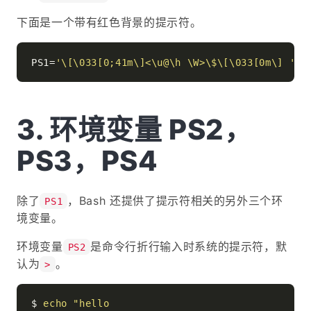
下面是一个带有红色背景的提示符。
PS1=
'\[\033[0;41m\]<\u@\h \W>\$\[\033[0m\] '
环境变量 PS2，
PS3，PS4
除了
，Bash 还提供了提示符相关的另外三个环
PS1
境变量。
环境变量
是命令行折行输入时系统的提示符，默
PS2
认为
。
>
$ 
echo
"hello
