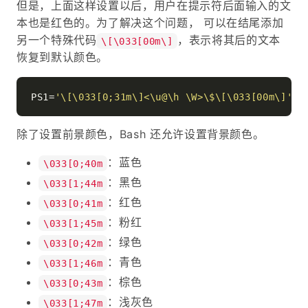
但是，上面这样设置以后，用户在提示符后面输入的文
本也是红色的。为了解决这个问题， 可以在结尾添加
另一个特殊代码
，表示将其后的文本
\[\033[00m\]
恢复到默认颜色。
PS1=
'\[\033[0;31m\]<\u@\h \W>\$\[\033[00m\]'
除了设置前景颜色，Bash 还允许设置背景颜色。
：蓝色
\033[0;40m
：黑色
\033[1;44m
：红色
\033[0;41m
：粉红
\033[1;45m
：绿色
\033[0;42m
：青色
\033[1;46m
：棕色
\033[0;43m
：浅灰色
\033[1;47m