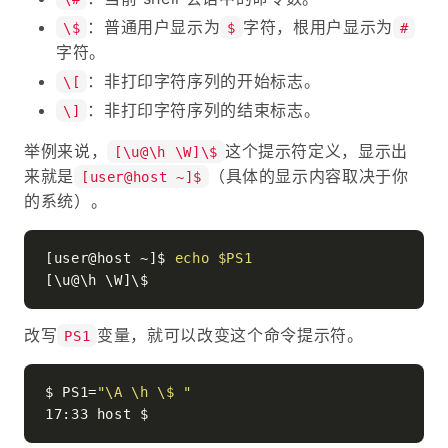
：普通用户显示为
字符，根用户显示为
\$
$
#
字符。
：非打印字符序列的开始标志。
\[
：非打印字符序列的结束标志。
\]
举例来说，
这个提示符定义，显示出
[\u@\h \W]\$
来就是
（具体的显示内容取决于你
[user@host ~]$
的系统）。
[user@host ~]$ 
echo
$PS1
改写
变量，就可以改变这个命令提示符。
PS1
$ PS1=
"\A \h \$ "