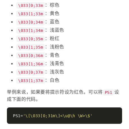
：棕色
\033[0;33m
：黄色
\033[1;33m
：蓝色
\033[0;34m
：浅蓝色
\033[1;34m
：粉红
\033[0;35m
：浅粉色
\033[1;35m
：青色
\033[0;36m
：浅青色
\033[1;36m
：浅灰色
\033[0;37m
：白色
\033[1;37m
举例来说，如果要将提示符设为红色，可以将
设
PS1
成下面的代码。
PS1=
'\[\033[0;31m\]<\u@\h \W>\$'